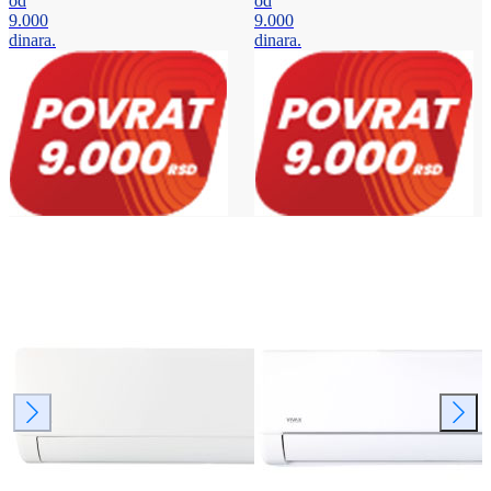
od
od
9.000
9.000
dinara.
dinara.