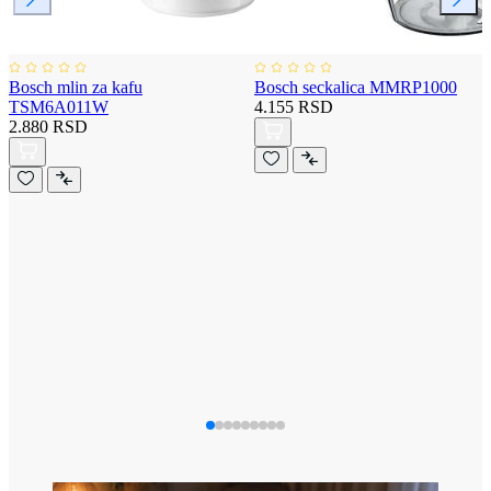
Bosch mlin za kafu
Bosch seckalica MMRP1000
TSM6A011W
4.155 RSD
2.880 RSD