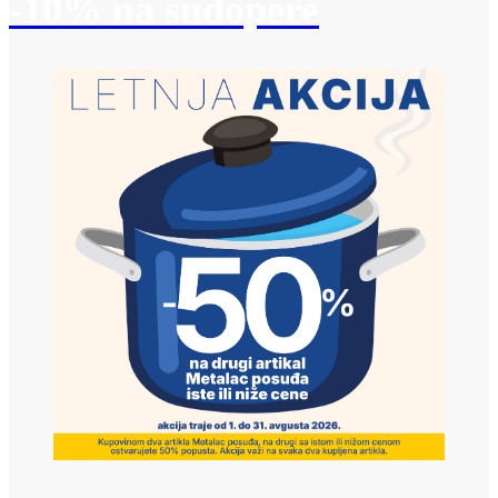
-10% na sudopere