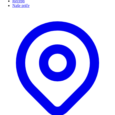
Recepti
Naše priče