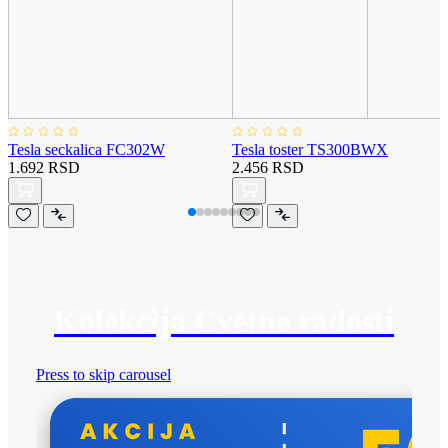
Tesla seckalica FC302W
Tesla toster TS300BWX
1.692 RSD
2.456 RSD
Kolekcija Cvetne radosti
Press to skip carousel