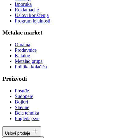
Isporuka
Reklamacije
Uslovi korišćenja
Program lojalnosti
Metalac market
O nama
Prodavnice
Katalog
Metalac grupa
Politika kolačića
Proizvodi
Posuđe
Sudopere
Bojleri
Slavine
Bela tehnika
Pogledaj sve
Uslovi prodaje