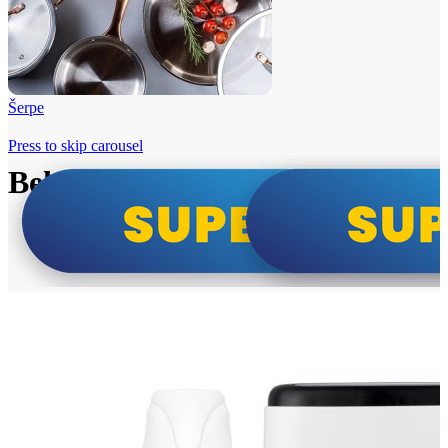
Šerpe
Press to skip carousel
Beko i Tesla super cene