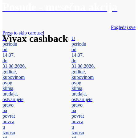
Posuđe - mesečna akcija
Pogledaj sve
Press to skip carousel
Vivax cashback
U
U
periodu
periodu
od
od
14.07.
14.07.
do
do
31.08.2026.
31.08.2026.
godine,
godine,
kupovinom
kupovinom
ovog
ovog
klima
klima
uređaja,
uređaja,
ostvarujete
ostvarujete
pravo
pravo
na
na
povrat
povrat
novca
novca
u
u
iznosu
iznosu