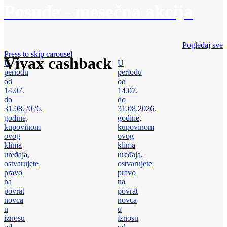
Posuđe - mesečna akcija
Pogledaj sve
Press to skip carousel
Vivax cashback
U
U
periodu
periodu
od
od
14.07.
14.07.
do
do
31.08.2026.
31.08.2026.
godine,
godine,
kupovinom
kupovinom
ovog
ovog
klima
klima
uređaja,
uređaja,
ostvarujete
ostvarujete
pravo
pravo
na
na
povrat
povrat
novca
novca
u
u
iznosu
iznosu