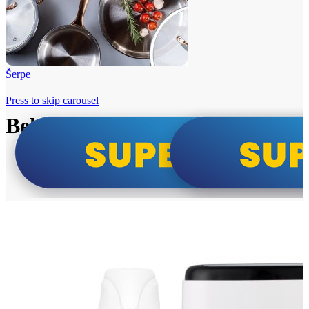
Šerpe
Press to skip carousel
Beko i Tesla super cene