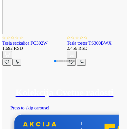
Tesla seckalica FC302W
Tesla toster TS300BWX
1.692 RSD
2.456 RSD
Kolekcija Cvetne radosti
Press to skip carousel