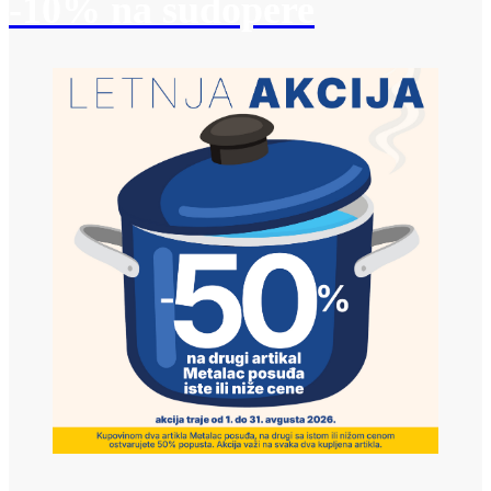
-10% na sudopere