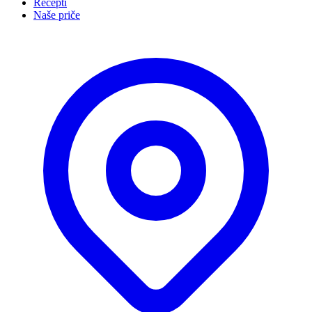
Recepti
Naše priče