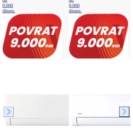
od
od
9.000
9.000
dinara.
dinara.