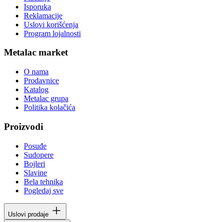
Isporuka
Reklamacije
Uslovi korišćenja
Program lojalnosti
Metalac market
O nama
Prodavnice
Katalog
Metalac grupa
Politika kolačića
Proizvodi
Posuđe
Sudopere
Bojleri
Slavine
Bela tehnika
Pogledaj sve
Uslovi prodaje