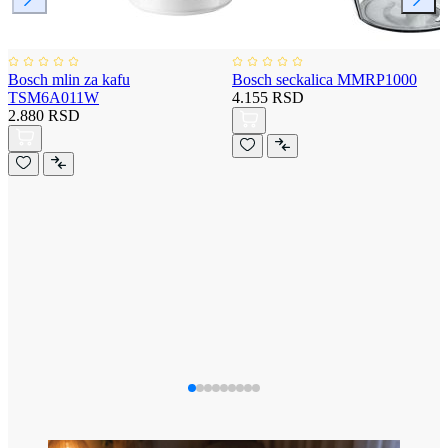
Bosch mlin za kafu
Bosch seckalica MMRP1000
TSM6A011W
4.155 RSD
2.880 RSD