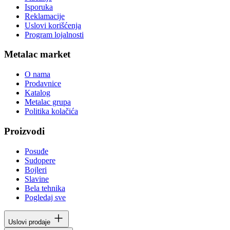
Isporuka
Reklamacije
Uslovi korišćenja
Program lojalnosti
Metalac market
O nama
Prodavnice
Katalog
Metalac grupa
Politika kolačića
Proizvodi
Posuđe
Sudopere
Bojleri
Slavine
Bela tehnika
Pogledaj sve
Uslovi prodaje