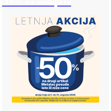
-10% na sudopere