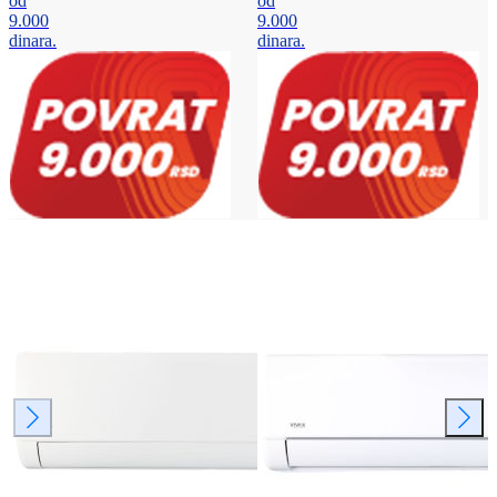
od
od
9.000
9.000
dinara.
dinara.