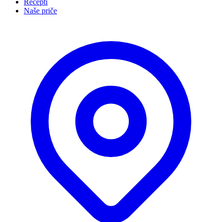
Recepti
Naše priče