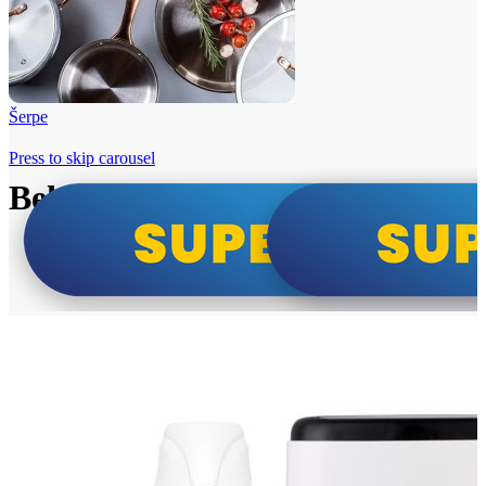
Šerpe
Press to skip carousel
Beko i Tesla super cene