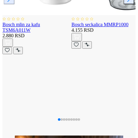
Bosch mlin za kafu
Bosch seckalica MMRP1000
TSM6A011W
4.155 RSD
2.880 RSD