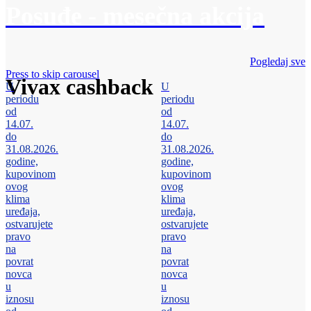
Posuđe - mesečna akcija
Pogledaj sve
Press to skip carousel
Vivax cashback
U
U
periodu
periodu
od
od
14.07.
14.07.
do
do
31.08.2026.
31.08.2026.
godine,
godine,
kupovinom
kupovinom
ovog
ovog
klima
klima
uređaja,
uređaja,
ostvarujete
ostvarujete
pravo
pravo
na
na
povrat
povrat
novca
novca
u
u
iznosu
iznosu