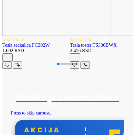
Tesla seckalica FC302W
Tesla toster TS300BWX
1.692 RSD
2.456 RSD
Kolekcija Cvetne radosti
Press to skip carousel