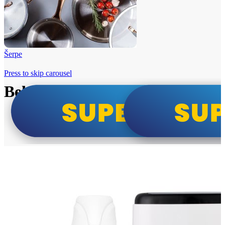
Šerpe
Press to skip carousel
Beko i Tesla super cene