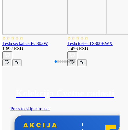
Tesla seckalica FC302W
Tesla toster TS300BWX
1.692 RSD
2.456 RSD
Kolekcija Cvetne radosti
Press to skip carousel