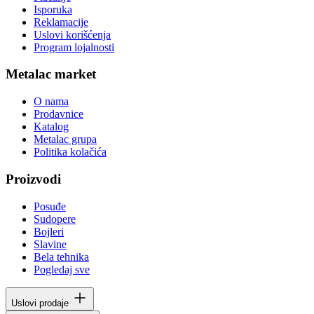
Isporuka
Reklamacije
Uslovi korišćenja
Program lojalnosti
Metalac market
O nama
Prodavnice
Katalog
Metalac grupa
Politika kolačića
Proizvodi
Posuđe
Sudopere
Bojleri
Slavine
Bela tehnika
Pogledaj sve
Uslovi prodaje