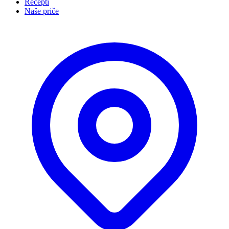
Recepti
Naše priče