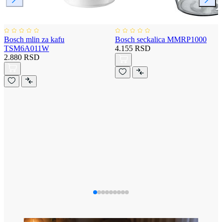
Bosch mlin za kafu
Bosch seckalica MMRP1000
TSM6A011W
4.155 RSD
2.880 RSD