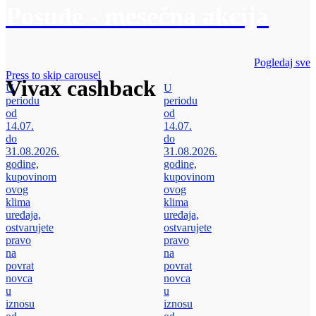
Posuđe - mesečna akcija
Pogledaj sve
Press to skip carousel
Vivax cashback
U
U
periodu
periodu
od
od
14.07.
14.07.
do
do
31.08.2026.
31.08.2026.
godine,
godine,
kupovinom
kupovinom
ovog
ovog
klima
klima
uređaja,
uređaja,
ostvarujete
ostvarujete
pravo
pravo
na
na
povrat
povrat
novca
novca
u
u
iznosu
iznosu