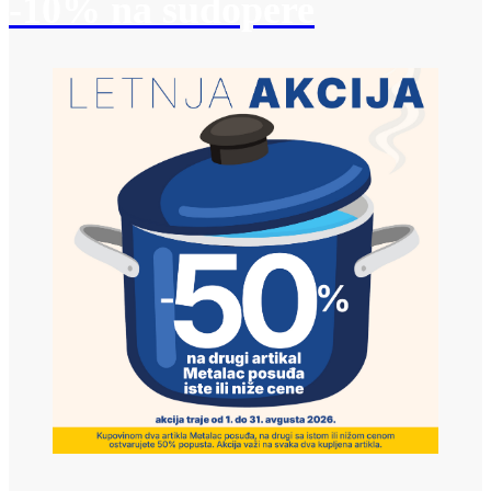
-10% na sudopere