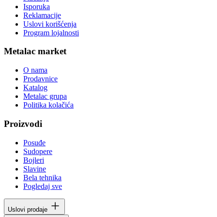
Isporuka
Reklamacije
Uslovi korišćenja
Program lojalnosti
Metalac market
O nama
Prodavnice
Katalog
Metalac grupa
Politika kolačića
Proizvodi
Posuđe
Sudopere
Bojleri
Slavine
Bela tehnika
Pogledaj sve
Uslovi prodaje