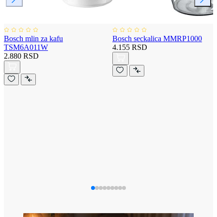
Bosch mlin za kafu
Bosch seckalica MMRP1000
TSM6A011W
4.155 RSD
2.880 RSD