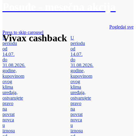
Posuđe - mesečna akcija
Pogledaj sve
Press to skip carousel
Vivax cashback
U
U
periodu
periodu
od
od
14.07.
14.07.
do
do
31.08.2026.
31.08.2026.
godine,
godine,
kupovinom
kupovinom
ovog
ovog
klima
klima
uređaja,
uređaja,
ostvarujete
ostvarujete
pravo
pravo
na
na
povrat
povrat
novca
novca
u
u
iznosu
iznosu