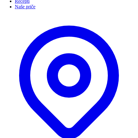
Recepti
Naše priče