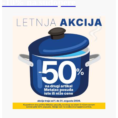
-10% na sudopere