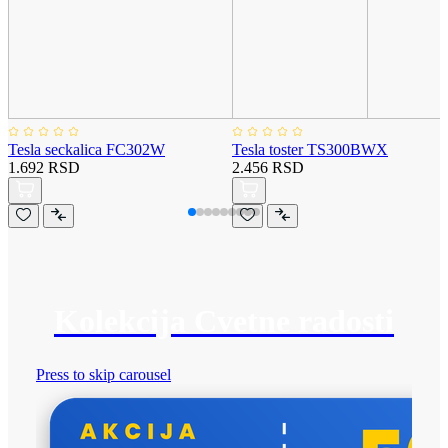
Tesla seckalica FC302W
Tesla toster TS300BWX
1.692 RSD
2.456 RSD
Kolekcija Cvetne radosti
Press to skip carousel