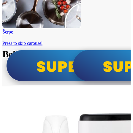
Šerpe
Press to skip carousel
Beko i Tesla super cene