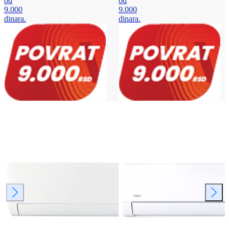
od
od
9.000
9.000
dinara.
dinara.