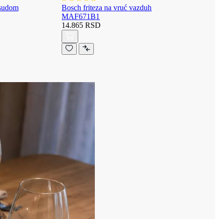
osudom
Bosch friteza na vruć vazduh
MAF671B1
14.865 RSD