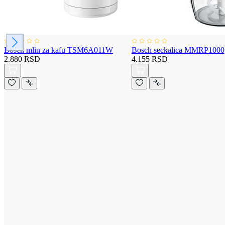
Bosch mlin za kafu TSM6A011W
Bosch seckalica MMRP1000
2.880 RSD
4.155 RSD