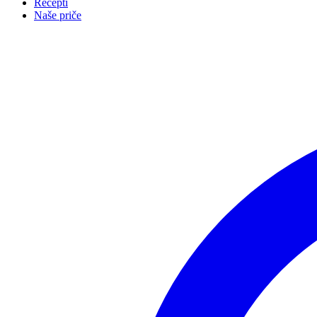
Recepti
Naše priče