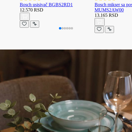
Bosch usisivač BGBS2RD1
Bosch mikser sa p
12.570 RSD
MUMS2AW00
13.165 RSD