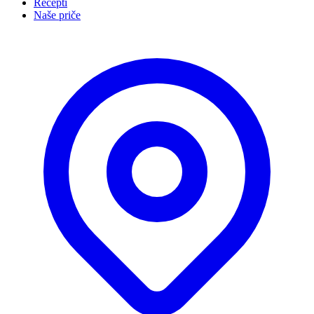
Recepti
Naše priče