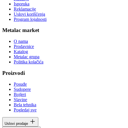
Isporuka
Reklamacije
Uslovi korišćenja
Program lojalnosti
Metalac market
O nama
Prodavnice
Katalog
Metalac grupa
Politika kolačića
Proizvodi
Posuđe
Sudopere
Bojleri
Slavine
Bela tehnika
Pogledaj sve
Uslovi prodaje