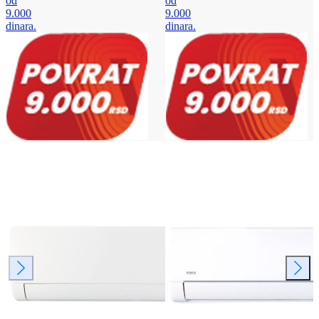
od
od
9.000
9.000
dinara.
dinara.