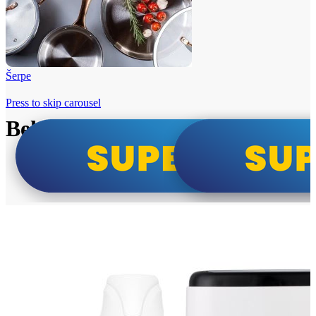
Šerpe
Press to skip carousel
Beko i Tesla super cene