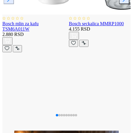
Bosch mlin za kafu
Bosch seckalica MMRP1000
TSM6A011W
4.155 RSD
2.880 RSD