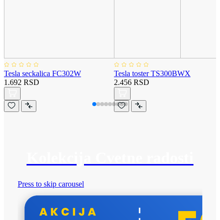
Tesla seckalica FC302W
Tesla toster TS300BWX
1.692 RSD
2.456 RSD
Kolekcija Cvetne radosti
Press to skip carousel