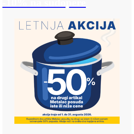
-10% na sudopere