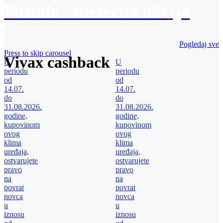
Posuđe - mesečna akcija
Pogledaj sve
Press to skip carousel
Vivax cashback
U
U
periodu
periodu
od
od
14.07.
14.07.
do
do
31.08.2026.
31.08.2026.
godine,
godine,
kupovinom
kupovinom
ovog
ovog
klima
klima
uređaja,
uređaja,
ostvarujete
ostvarujete
pravo
pravo
na
na
povrat
povrat
novca
novca
u
u
iznosu
iznosu