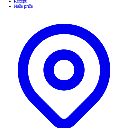
Recepti
Naše priče