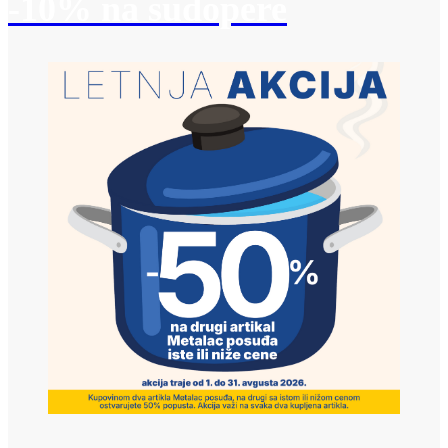
-10% na sudopere