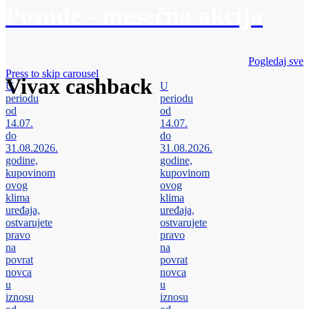
Posuđe - mesečna akcija
Pogledaj sve
Press to skip carousel
Vivax cashback
U
U
periodu
periodu
od
od
14.07.
14.07.
do
do
31.08.2026.
31.08.2026.
godine,
godine,
kupovinom
kupovinom
ovog
ovog
klima
klima
uređaja,
uređaja,
ostvarujete
ostvarujete
pravo
pravo
na
na
povrat
povrat
novca
novca
u
u
iznosu
iznosu