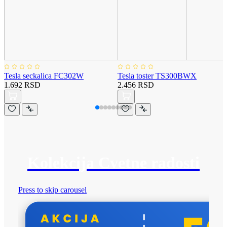
Tesla seckalica FC302W
Tesla toster TS300BWX
1.692 RSD
2.456 RSD
Kolekcija Cvetne radosti
Press to skip carousel