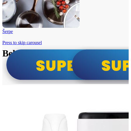
Šerpe
Press to skip carousel
Beko i Tesla super cene