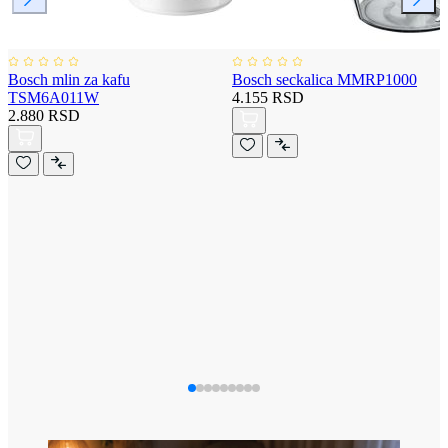
Bosch mlin za kafu
Bosch seckalica MMRP1000
TSM6A011W
4.155 RSD
2.880 RSD