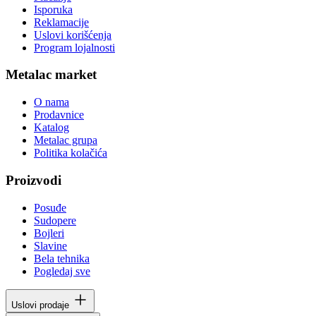
Isporuka
Reklamacije
Uslovi korišćenja
Program lojalnosti
Metalac market
O nama
Prodavnice
Katalog
Metalac grupa
Politika kolačića
Proizvodi
Posuđe
Sudopere
Bojleri
Slavine
Bela tehnika
Pogledaj sve
Uslovi prodaje