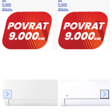
od
od
9.000
9.000
dinara.
dinara.