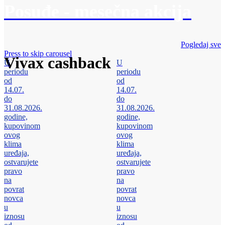
Posuđe - mesečna akcija
Pogledaj sve
Press to skip carousel
Vivax cashback
U
U
periodu
periodu
od
od
14.07.
14.07.
do
do
31.08.2026.
31.08.2026.
godine,
godine,
kupovinom
kupovinom
ovog
ovog
klima
klima
uređaja,
uređaja,
ostvarujete
ostvarujete
pravo
pravo
na
na
povrat
povrat
novca
novca
u
u
iznosu
iznosu