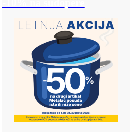
-10% na sudopere