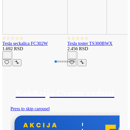
Tesla seckalica FC302W
Tesla toster TS300BWX
1.692 RSD
2.456 RSD
Kolekcija Cvetne radosti
Press to skip carousel