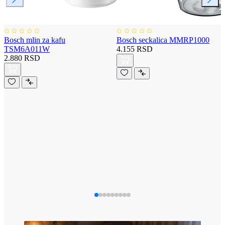
Bosch mlin za kafu
Bosch seckalica MMRP1000
TSM6A011W
4.155 RSD
2.880 RSD