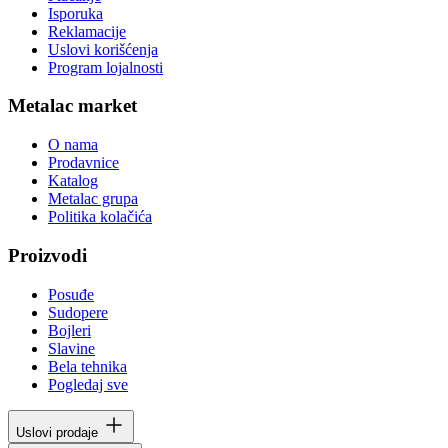
Isporuka
Reklamacije
Uslovi korišćenja
Program lojalnosti
Metalac market
O nama
Prodavnice
Katalog
Metalac grupa
Politika kolačića
Proizvodi
Posuđe
Sudopere
Bojleri
Slavine
Bela tehnika
Pogledaj sve
Uslovi prodaje