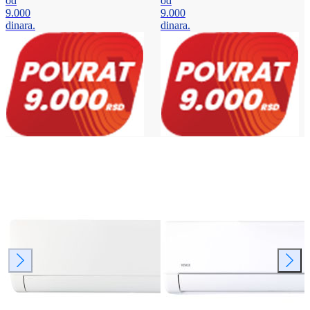
od
od
9.000
9.000
dinara.
dinara.