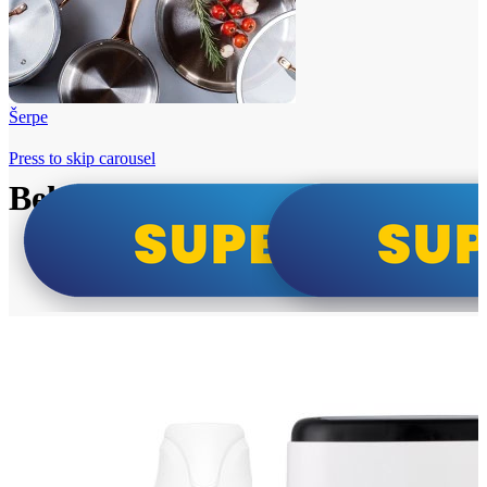
Šerpe
Press to skip carousel
Beko i Tesla super cene