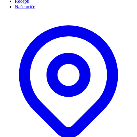
Recepti
Naše priče