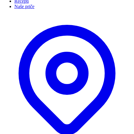
Recepti
Naše priče