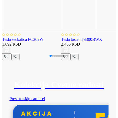
Tesla seckalica FC302W
Tesla toster TS300BWX
1.692 RSD
2.456 RSD
Kolekcija Cvetne radosti
Press to skip carousel