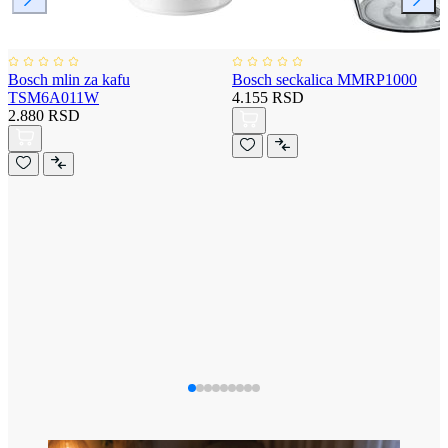
Bosch mlin za kafu
Bosch seckalica MMRP1000
TSM6A011W
4.155 RSD
2.880 RSD