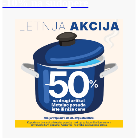
-10% na sudopere