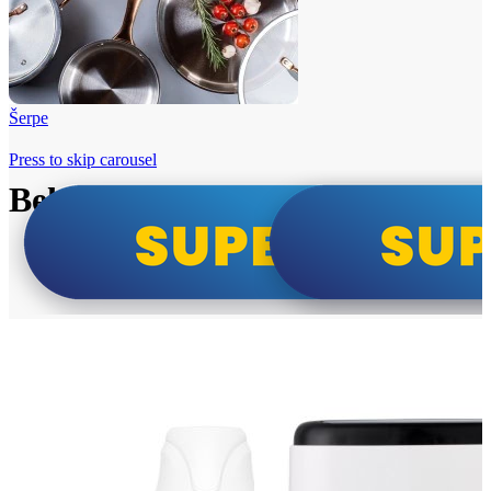
Šerpe
Press to skip carousel
Beko i Tesla super cene