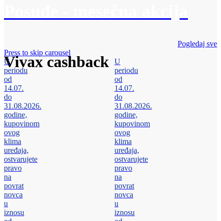
Posuđe - mesečna akcija
Pogledaj sve
Press to skip carousel
Vivax cashback
U
U
periodu
periodu
od
od
14.07.
14.07.
do
do
31.08.2026.
31.08.2026.
godine,
godine,
kupovinom
kupovinom
ovog
ovog
klima
klima
uređaja,
uređaja,
ostvarujete
ostvarujete
pravo
pravo
na
na
povrat
povrat
novca
novca
u
u
iznosu
iznosu