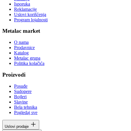
Isporuka
Reklamacije
Uslovi korišćenja
Program lojalnosti
Metalac market
O nama
Prodavnice
Katalog
Metalac grupa
Politika kolačića
Proizvodi
Posuđe
Sudopere
Bojleri
Slavine
Bela tehnika
Pogledaj sve
Uslovi prodaje