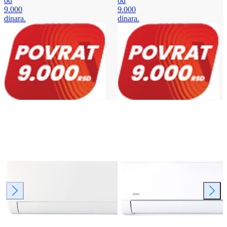
od
od
9.000
9.000
dinara.
dinara.