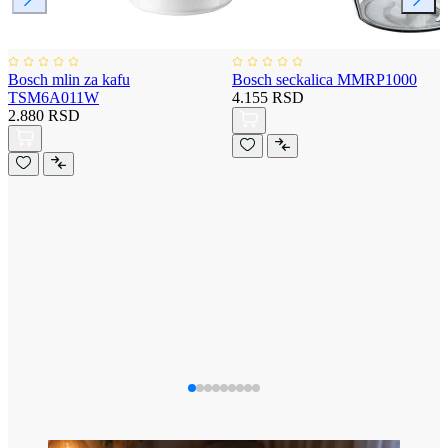
Bosch mlin za kafu
Bosch seckalica MMRP1000
TSM6A011W
4.155 RSD
2.880 RSD