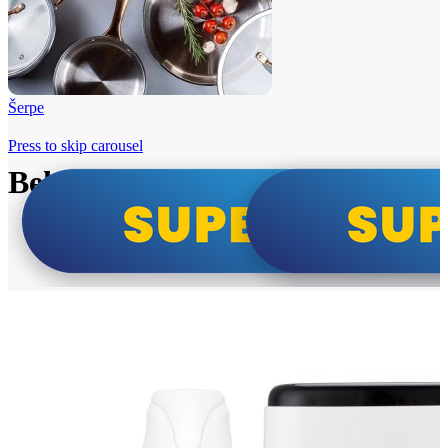
Šerpe
Press to skip carousel
Beko i Tesla super cene