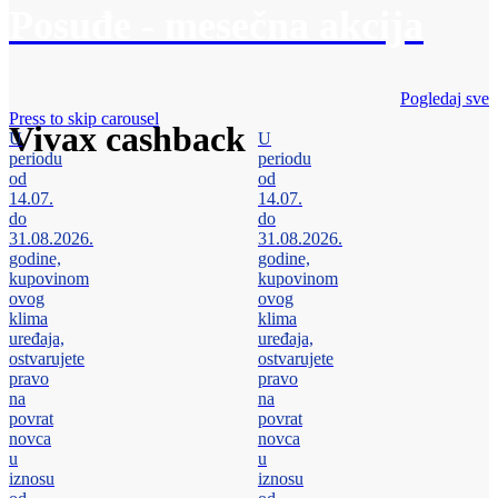
Posuđe - mesečna akcija
Pogledaj sve
Press to skip carousel
Vivax cashback
U
U
periodu
periodu
od
od
14.07.
14.07.
do
do
31.08.2026.
31.08.2026.
godine,
godine,
kupovinom
kupovinom
ovog
ovog
klima
klima
uređaja,
uređaja,
ostvarujete
ostvarujete
pravo
pravo
na
na
povrat
povrat
novca
novca
u
u
iznosu
iznosu