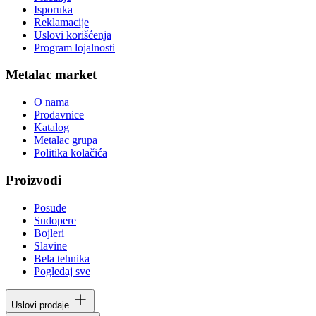
Isporuka
Reklamacije
Uslovi korišćenja
Program lojalnosti
Metalac market
O nama
Prodavnice
Katalog
Metalac grupa
Politika kolačića
Proizvodi
Posuđe
Sudopere
Bojleri
Slavine
Bela tehnika
Pogledaj sve
Uslovi prodaje