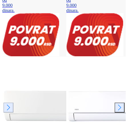
od
od
9.000
9.000
dinara.
dinara.