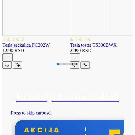
Tesla seckalica FC302W
Tesla toster TS300BWX
1.990 RSD
2.990 RSD
Kolekcija Cvetne radosti
Press to skip carousel