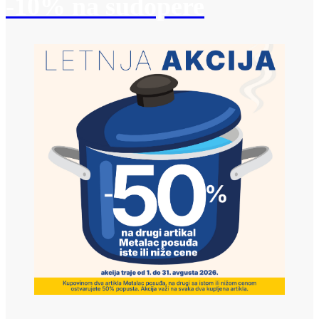
-10% na sudopere