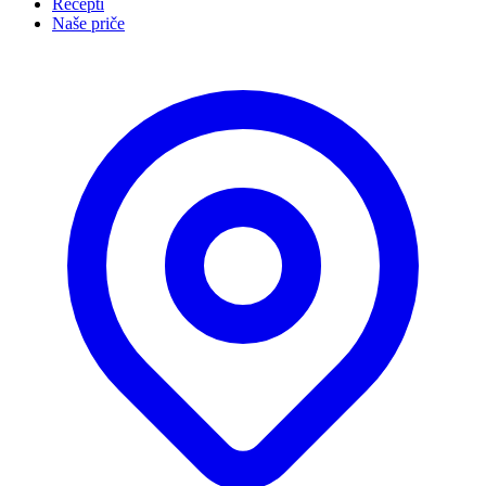
Recepti
Naše priče