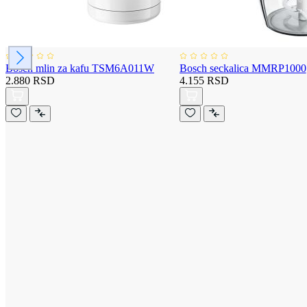
Bosch mlin za kafu TSM6A011W
Bosch seckalica MMRP1000
2.880 RSD
4.155 RSD