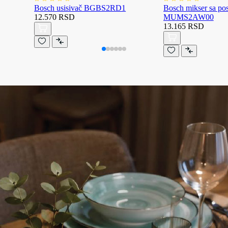
Bosch usisivač BGBS2RD1
Bosch mikser sa p
12.570 RSD
MUMS2AW00
13.165 RSD