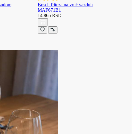
osudom
Bosch friteza na vruć vazduh
MAF671B1
14.865 RSD