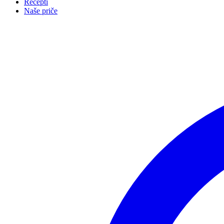
Recepti
Naše priče