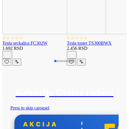
Tesla seckalica FC302W
Tesla toster TS300BWX
1.692 RSD
2.456 RSD
Kolekcija Cvetne radosti
Press to skip carousel