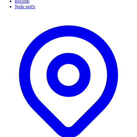
Recepti
Naše priče