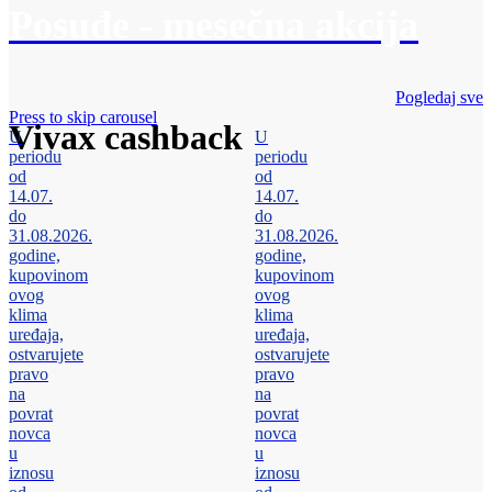
Posuđe - mesečna akcija
Pogledaj sve
Press to skip carousel
Vivax cashback
U
U
periodu
periodu
od
od
14.07.
14.07.
do
do
31.08.2026.
31.08.2026.
godine,
godine,
kupovinom
kupovinom
ovog
ovog
klima
klima
uređaja,
uređaja,
ostvarujete
ostvarujete
pravo
pravo
na
na
povrat
povrat
novca
novca
u
u
iznosu
iznosu