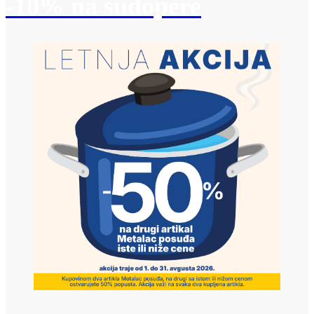
-10% na sudopere