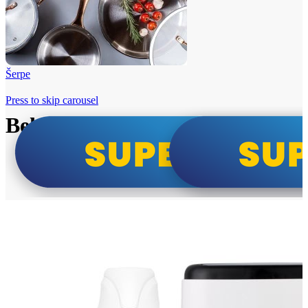
Šerpe
Press to skip carousel
Beko i Tesla super cene