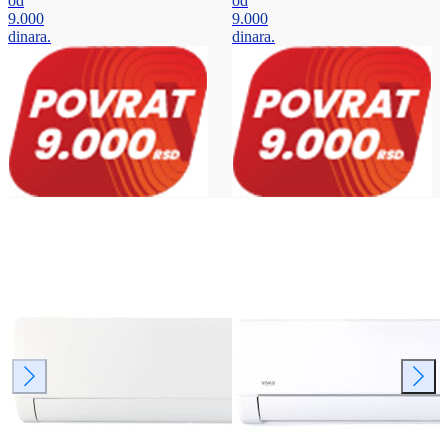
od
od
9.000
9.000
dinara.
dinara.