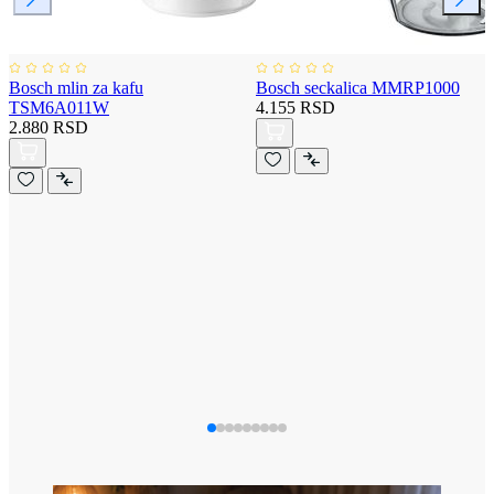
Bosch mlin za kafu
Bosch seckalica MMRP1000
TSM6A011W
4.155 RSD
2.880 RSD