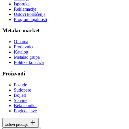
Isporuka
Reklamacije
Uslovi korišćenja
Program lojalnosti
Metalac market
O nama
Prodavnice
Katalog
Metalac grupa
Politika kolačića
Proizvodi
Posuđe
Sudopere
Bojleri
Slavine
Bela tehnika
Pogledaj sve
Uslovi prodaje