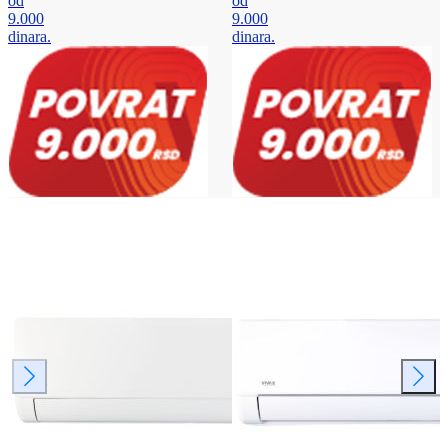
od
od
9.000
9.000
dinara.
dinara.