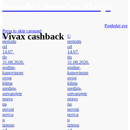
Posuđe - mesečna akcija
Pogledaj sve
Press to skip carousel
Vivax cashback
U
U
periodu
periodu
od
od
14.07.
14.07.
do
do
31.08.2026.
31.08.2026.
godine,
godine,
kupovinom
kupovinom
ovog
ovog
klima
klima
uređaja,
uređaja,
ostvarujete
ostvarujete
pravo
pravo
na
na
povrat
povrat
novca
novca
u
u
iznosu
iznosu