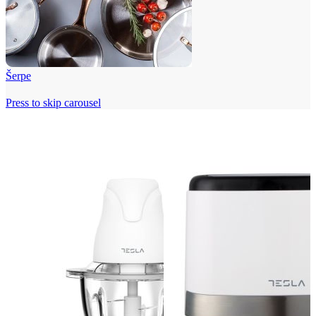
Šerpe
Press to skip carousel
Beko i Tesla super cene