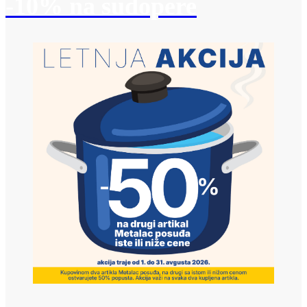
-10% na sudopere