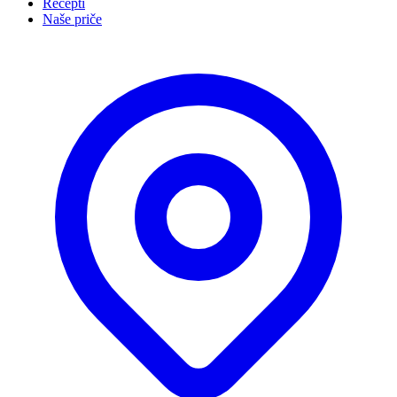
Recepti
Naše priče