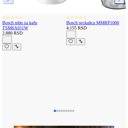
Bosch mlin za kafu
Bosch seckalica MMRP1000
TSM6A011W
4.155 RSD
2.880 RSD