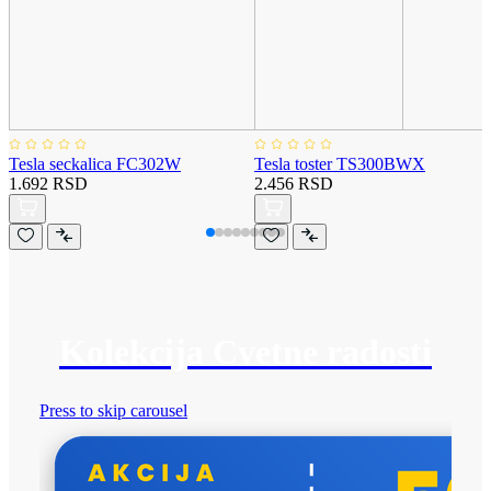
Tesla seckalica FC302W
Tesla toster TS300BWX
1.692 RSD
2.456 RSD
Kolekcija Cvetne radosti
Press to skip carousel