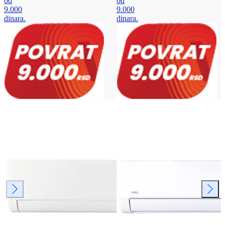
od
od
9.000
9.000
dinara.
dinara.