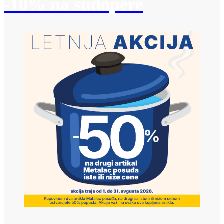
-10% na sudopere