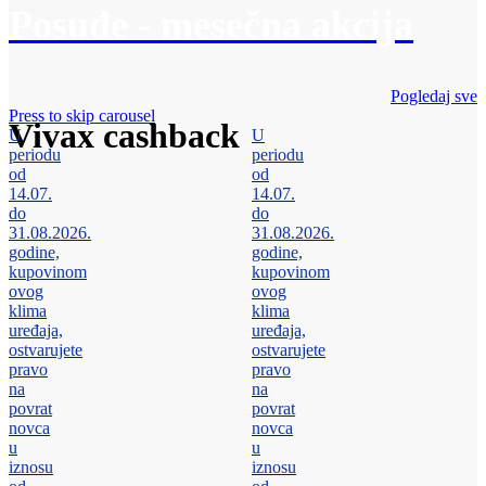
Posuđe - mesečna akcija
Pogledaj sve
Press to skip carousel
Vivax cashback
U
U
periodu
periodu
od
od
14.07.
14.07.
do
do
31.08.2026.
31.08.2026.
godine,
godine,
kupovinom
kupovinom
ovog
ovog
klima
klima
uređaja,
uređaja,
ostvarujete
ostvarujete
pravo
pravo
na
na
povrat
povrat
novca
novca
u
u
iznosu
iznosu