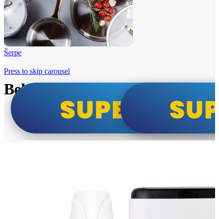
Šerpe
Press to skip carousel
Beko i Tesla super cene