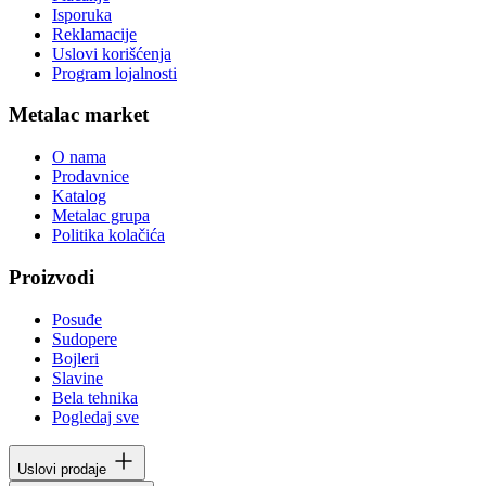
Isporuka
Reklamacije
Uslovi korišćenja
Program lojalnosti
Metalac market
O nama
Prodavnice
Katalog
Metalac grupa
Politika kolačića
Proizvodi
Posuđe
Sudopere
Bojleri
Slavine
Bela tehnika
Pogledaj sve
Uslovi prodaje