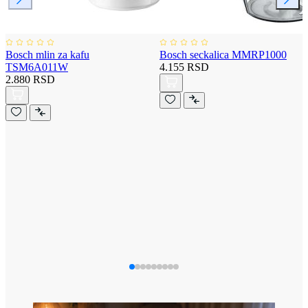
Bosch mlin za kafu
Bosch seckalica MMRP1000
TSM6A011W
4.155 RSD
2.880 RSD