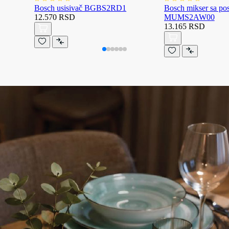
Bosch usisivač BGBS2RD1
Bosch mikser sa p
12.570 RSD
MUMS2AW00
13.165 RSD