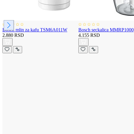
Bosch mlin za kafu TSM6A011W
Bosch seckalica MMRP1000
2.880 RSD
4.155 RSD