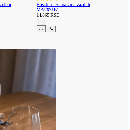
osudom
Bosch friteza na vruć vazduh
MAF671B1
14.865 RSD