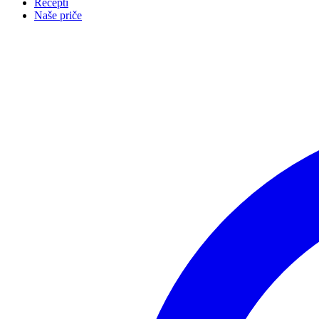
Recepti
Naše priče