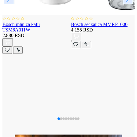
Bosch mlin za kafu
Bosch seckalica MMRP1000
TSM6A011W
4.155 RSD
2.880 RSD