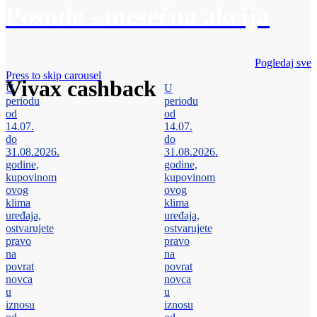
Posuđe - mesečna akcija
Pogledaj sve
Press to skip carousel
Vivax cashback
U
U
periodu
periodu
od
od
14.07.
14.07.
do
do
31.08.2026.
31.08.2026.
godine,
godine,
kupovinom
kupovinom
ovog
ovog
klima
klima
uređaja,
uređaja,
ostvarujete
ostvarujete
pravo
pravo
na
na
povrat
povrat
novca
novca
u
u
iznosu
iznosu