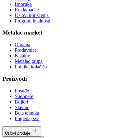
Isporuka
Reklamacije
Uslovi korišćenja
Program lojalnosti
Metalac market
O nama
Prodavnice
Katalog
Metalac grupa
Politika kolačića
Proizvodi
Posuđe
Sudopere
Bojleri
Slavine
Bela tehnika
Pogledaj sve
Uslovi prodaje