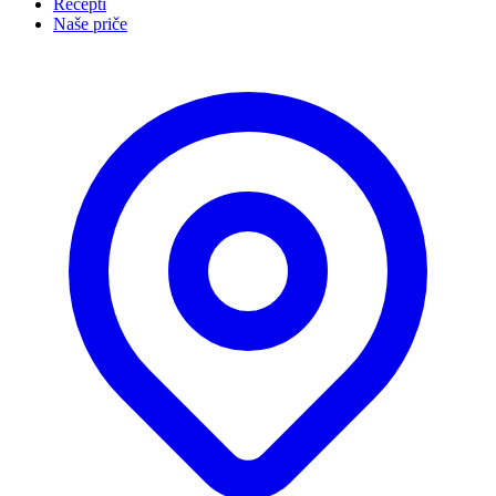
Recepti
Naše priče