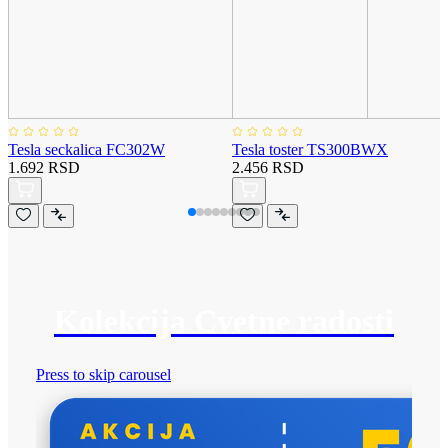
Tesla seckalica FC302W
Tesla toster TS300BWX
1.692 RSD
2.456 RSD
Kolekcija Cvetne radosti
Press to skip carousel