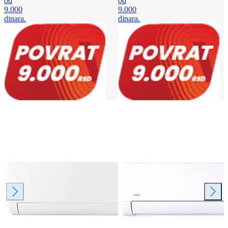
od
od
9.000
9.000
dinara.
dinara.