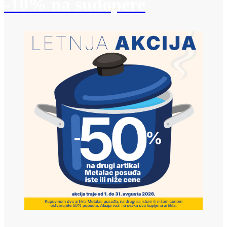
-10% na sudopere