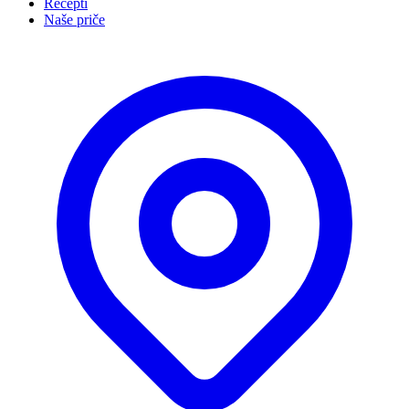
Recepti
Naše priče