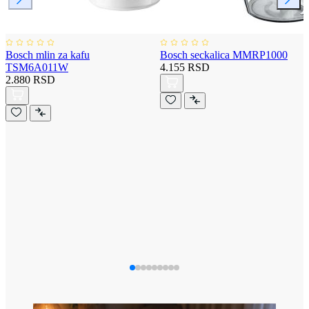
Bosch mlin za kafu
Bosch seckalica MMRP1000
TSM6A011W
4.155 RSD
2.880 RSD