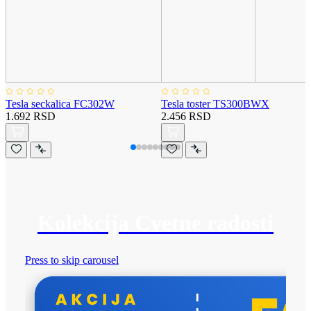
Tesla seckalica FC302W
Tesla toster TS300BWX
1.692 RSD
2.456 RSD
Kolekcija Cvetne radosti
Press to skip carousel