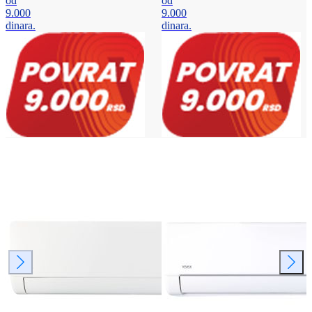
od
od
9.000
9.000
dinara.
dinara.