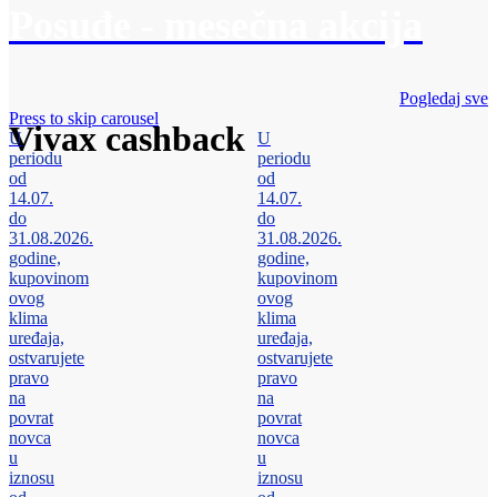
Posuđe - mesečna akcija
Pogledaj sve
Press to skip carousel
Vivax cashback
U
U
periodu
periodu
od
od
14.07.
14.07.
do
do
31.08.2026.
31.08.2026.
godine,
godine,
kupovinom
kupovinom
ovog
ovog
klima
klima
uređaja,
uređaja,
ostvarujete
ostvarujete
pravo
pravo
na
na
povrat
povrat
novca
novca
u
u
iznosu
iznosu