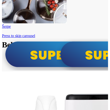
Šerpe
Press to skip carousel
Beko i Tesla super cene