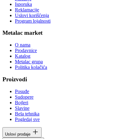
Isporuka
Reklamacije
Uslovi korišćenja
Program lojalnosti
Metalac market
O nama
Prodavnice
Katalog
Metalac grupa
Politika kolačića
Proizvodi
Posuđe
Sudopere
Bojleri
Slavine
Bela tehnika
Pogledaj sve
Uslovi prodaje