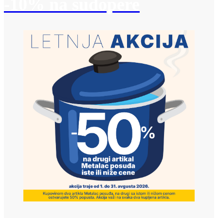
-10% na sudopere