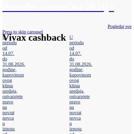
Posuđe - mesečna akcija
Pogledaj sve
Press to skip carousel
Vivax cashback
U
U
periodu
periodu
od
od
14.07.
14.07.
do
do
31.08.2026.
31.08.2026.
godine,
godine,
kupovinom
kupovinom
ovog
ovog
klima
klima
uređaja,
uređaja,
ostvarujete
ostvarujete
pravo
pravo
na
na
povrat
povrat
novca
novca
u
u
iznosu
iznosu