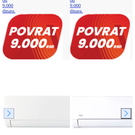
od
od
9.000
9.000
dinara.
dinara.