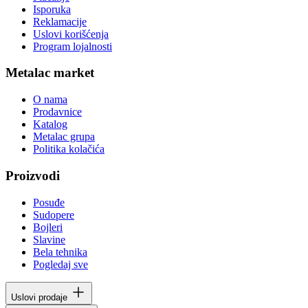
Isporuka
Reklamacije
Uslovi korišćenja
Program lojalnosti
Metalac market
O nama
Prodavnice
Katalog
Metalac grupa
Politika kolačića
Proizvodi
Posuđe
Sudopere
Bojleri
Slavine
Bela tehnika
Pogledaj sve
Uslovi prodaje