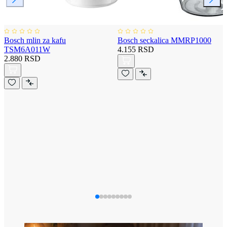
Bosch mlin za kafu
Bosch seckalica MMRP1000
TSM6A011W
4.155 RSD
2.880 RSD