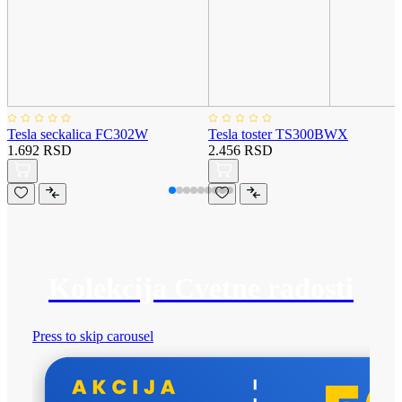
Tesla seckalica FC302W
Tesla toster TS300BWX
1.692 RSD
2.456 RSD
Kolekcija Cvetne radosti
Press to skip carousel