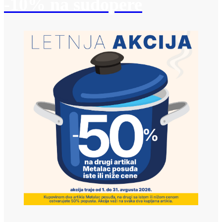
-10% na sudopere