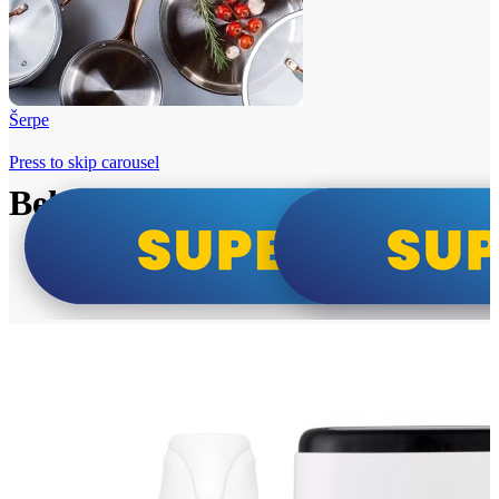
Šerpe
Press to skip carousel
Beko i Tesla super cene