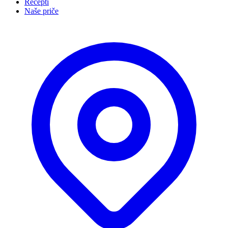
Recepti
Naše priče