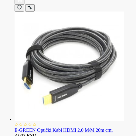
E-GREEN Optički Kabl HDMI 2.0 M/M 20m crni
3.003 RSD