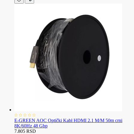
E-GREEN AOC Optički Kabl HDMI 2.1 M/M 50m crni
8K/60Hz 48 Gbp
7.805 RSD