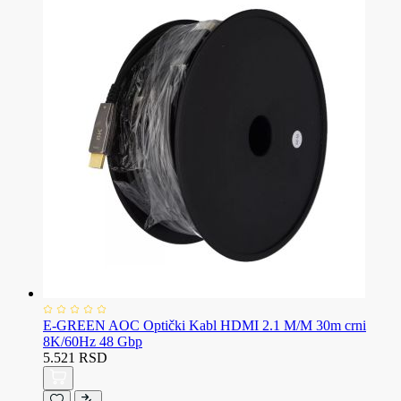
E-GREEN AOC Optički Kabl HDMI 2.1 M/M 30m crni
8K/60Hz 48 Gbp
5.521 RSD