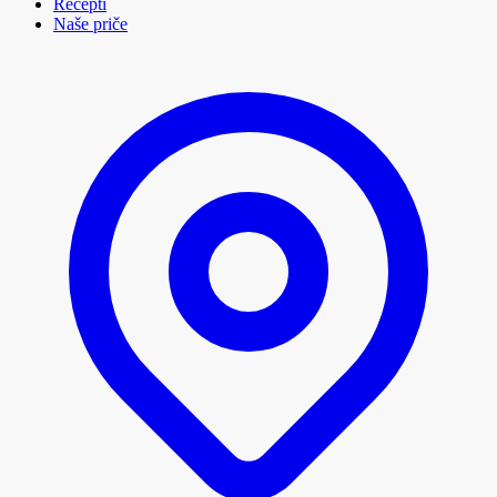
Recepti
Naše priče