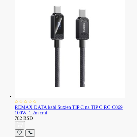
REMAX DATA kabl Suxien TIP C na TIP C RC-C069
100W, 1.2m crni
782 RSD