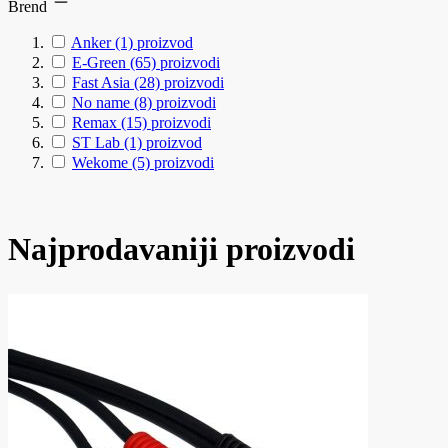
Brend
Anker
(1)
proizvod
E-Green
(65)
proizvodi
Fast Asia
(28)
proizvodi
No name
(8)
proizvodi
Remax
(15)
proizvodi
ST Lab
(1)
proizvod
Wekome
(5)
proizvodi
Najprodavaniji proizvodi