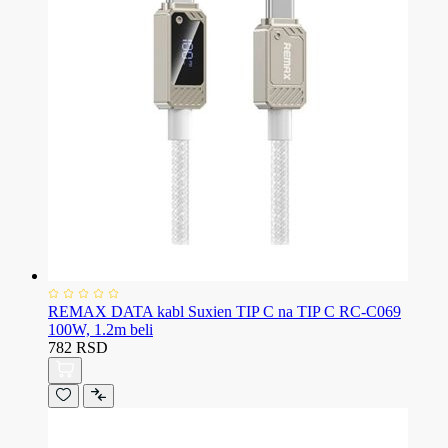
REMAX DATA kabl Suxien TIP C na TIP C RC-C069
100W, 1.2m beli
782 RSD