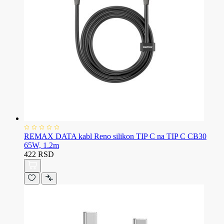
REMAX DATA kabl Reno silikon TIP C na TIP C CB30
65W, 1.2m
422 RSD