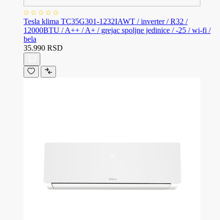
Tesla klima TC35G301-1232IAWT / inverter / R32 /
12000BTU / A++ / A+ / grejac spoljne jedinice / -25 / wi-fi /
bela
35.990 RSD