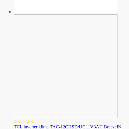
TCL inverter klima TAC-12CHSD/UG11V3AH BreezeIN