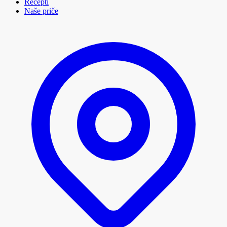
Recepti
Naše priče