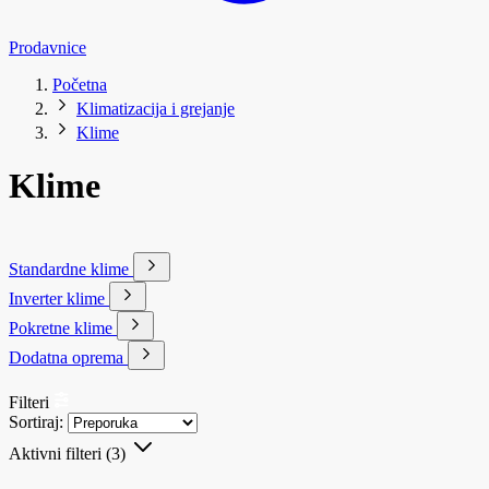
Prodavnice
Početna
Klimatizacija i grejanje
Klime
Klime
Standardne klime
Inverter klime
Pokretne klime
Dodatna oprema
Filteri
Sortiraj:
Aktivni filteri
(3)