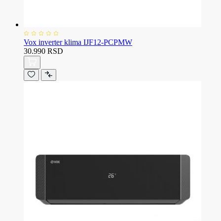
Vox inverter klima IJF12-PCPMW
30.990 RSD