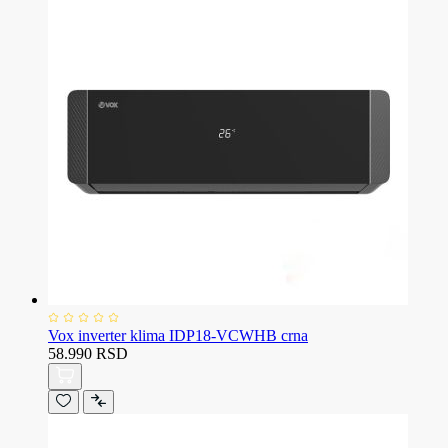
Vox inverter klima IDP18-VCWHB crna
58.990 RSD