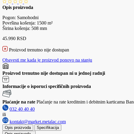
Opis proizvoda
Pogon: Samohodni
Površina košenja: 1500 m²
Širina košenja: 508 mm
45.990 RSD
Proizvod trenutno nije dostupan
Obavesti me kada je proizvod ponovo na stanju
Proizvod trenutno nije dostupan ni u jednoj radnji
Informacije o isporuci specifičnih proizvoda
Plaćanje na rate
Plaćanje na rate kreditnim i debitnim karticama Banc
032 40 40 40
ili
kontakt@market.metalac.com
Opis proizvoda
Specifikacija
Opis proizvoda
-