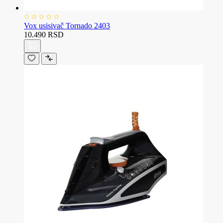
Vox usisivač Tornado 2403
10.490 RSD