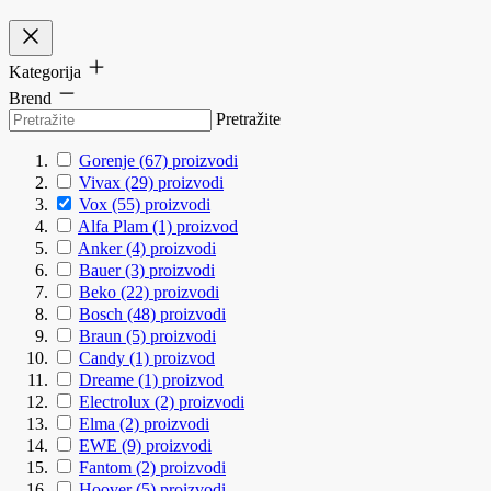
Kategorija
Brend
Pretražite
Gorenje
(67)
proizvodi
Vivax
(29)
proizvodi
Vox
(55)
proizvodi
Alfa Plam
(1)
proizvod
Anker
(4)
proizvodi
Bauer
(3)
proizvodi
Beko
(22)
proizvodi
Bosch
(48)
proizvodi
Braun
(5)
proizvodi
Candy
(1)
proizvod
Dreame
(1)
proizvod
Electrolux
(2)
proizvodi
Elma
(2)
proizvodi
EWE
(9)
proizvodi
Fantom
(2)
proizvodi
Hoover
(5)
proizvodi