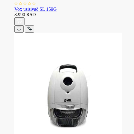
Vox usisivač SL 159G
8.990 RSD