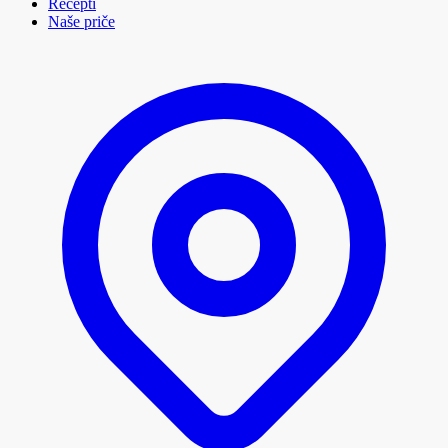
Recepti
Naše priče