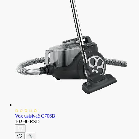
Vox usisivač C706B
10.990 RSD