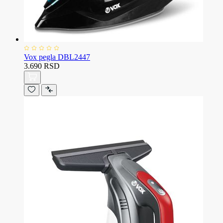
Vox pegla DBL2447
3.690 RSD