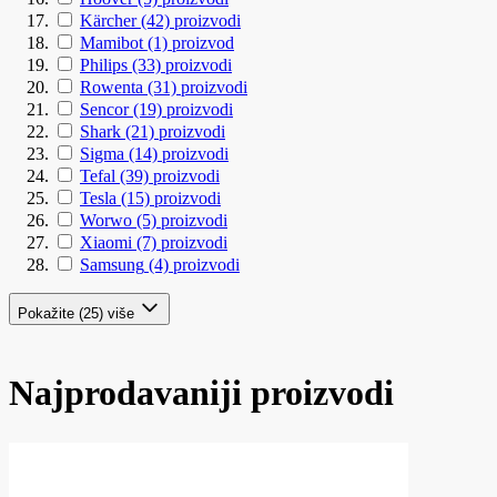
Kärcher
(42)
proizvodi
Mamibot
(1)
proizvod
Philips
(33)
proizvodi
Rowenta
(31)
proizvodi
Sencor
(19)
proizvodi
Shark
(21)
proizvodi
Sigma
(14)
proizvodi
Tefal
(39)
proizvodi
Tesla
(15)
proizvodi
Worwo
(5)
proizvodi
Xiaomi
(7)
proizvodi
Samsung
(4)
proizvodi
Pokažite (25) više
Najprodavaniji proizvodi