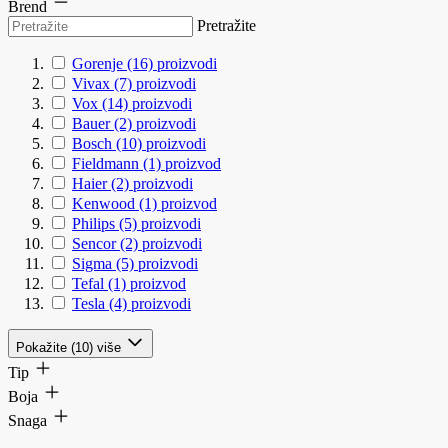
Brend
Pretražite
Gorenje
(16)
proizvodi
Vivax
(7)
proizvodi
Vox
(14)
proizvodi
Bauer
(2)
proizvodi
Bosch
(10)
proizvodi
Fieldmann
(1)
proizvod
Haier
(2)
proizvodi
Kenwood
(1)
proizvod
Philips
(5)
proizvodi
Sencor
(2)
proizvodi
Sigma
(5)
proizvodi
Tefal
(1)
proizvod
Tesla
(4)
proizvodi
Pokažite (10) više
Tip
Boja
Snaga