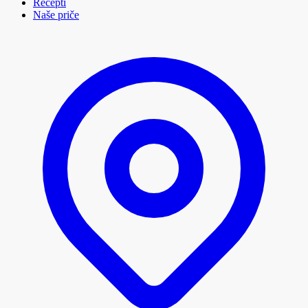
Recepti
Naše priče