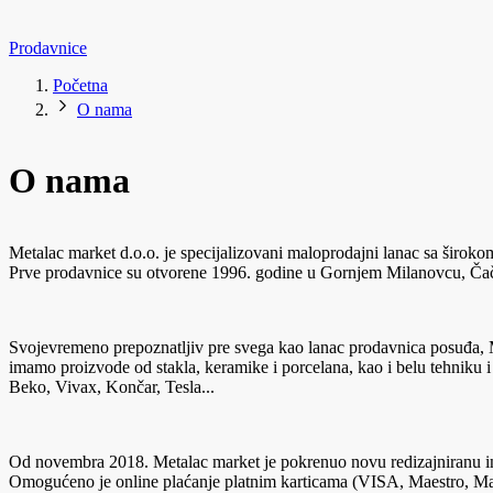
Prodavnice
Početna
O nama
O nama
Metalac market d.o.o. je specijalizovani maloprodajni lanac sa širo
Prve prodavnice su otvorene 1996. godine u Gornjem Milanovcu, Čačk
Svojevremeno prepoznatljiv pre svega kao lanac prodavnica posuđa, 
imamo proizvode od stakla, keramike i porcelana, kao i belu tehniku 
Beko, Vivax, Končar, Tesla...
Od novembra 2018. Metalac market je pokrenuo novu redizajniranu int
Omogućeno je online plaćanje platnim karticama (VISA, Maestro, Mast