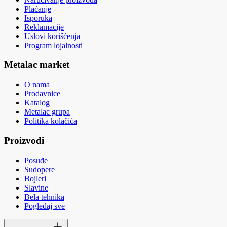
Plaćanje
Isporuka
Reklamacije
Uslovi korišćenja
Program lojalnosti
Metalac market
O nama
Prodavnice
Katalog
Metalac grupa
Politika kolačića
Proizvodi
Posuđe
Sudopere
Bojleri
Slavine
Bela tehnika
Pogledaj sve