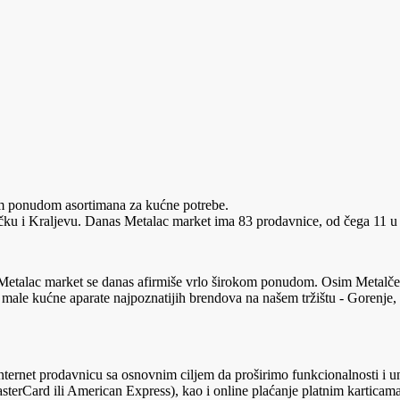
kom ponudom asortimana za kućne potrebe.
u i Kraljevu. Danas Metalac market ima 83 prodavnice, od čega 11 u 
Metalac market se danas afirmiše vrlo širokom ponudom. Osim Metalčev
i male kućne aparate najpoznatijih brendova na našem tržištu - Gorenj
ernet prodavnicu sa osnovnim ciljem da proširimo funkcionalnosti i u
erCard ili American Express), kao i online plaćanje platnim karticam