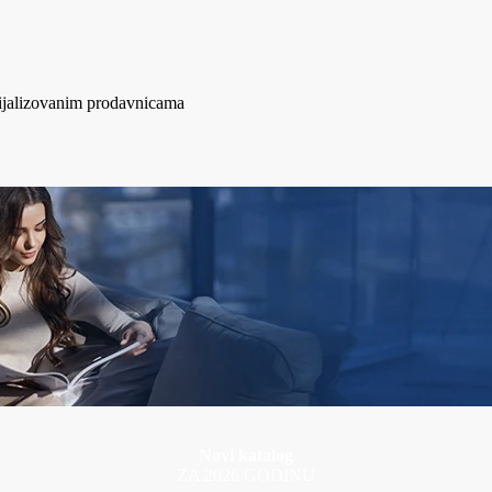
cijalizovanim prodavnicama
Novi katalog
ZA 2026 GODINU