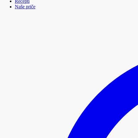
Recepti
Naše priče