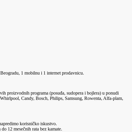
Beogradu, 1 mobilnu i 1 internet prodavnicu.
ih proizvodnih programa (posuđa, sudopera i bojlera) u ponudi
e, Whirlpool, Candy, Bosch, Philips, Samsung, Rowenta, Alfa-plam,
napredimo korisničko iskustvo.
a do 12 mesečnih rata bez kamate.