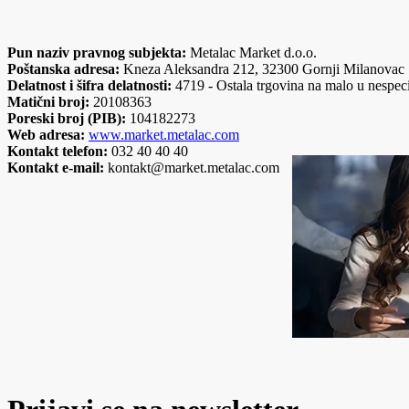
Pun naziv pravnog subjekta:
Metalac Market d.o.o.
Poštanska adresa:
Kneza Aleksandra 212, 32300 Gornji Milanovac
Delatnost i šifra delatnosti:
4719 - Ostala trgovina na malo u nespe
Matični broj:
20108363
Poreski broj (PIB):
104182273
Web adresa:
www.market.metalac.com
Kontakt telefon:
032 40 40 40
Kontakt e-mail:
kontakt@market.metalac.com