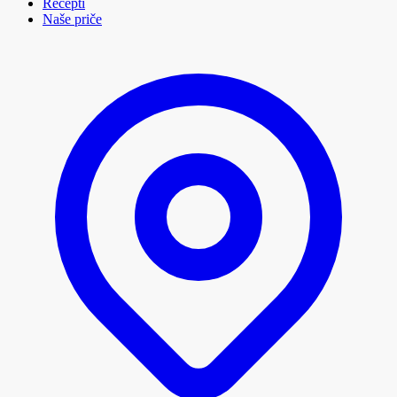
Recepti
Naše priče