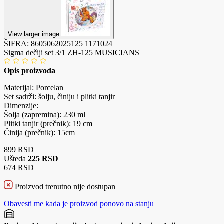
View larger image
ŠIFRA:
8605062025125
1171024
Sigma dečiji set 3/1 ZH-125 MUSICIANS
Opis proizvoda
Materijal: Porcelan
Set sadrži: šolju, činiju i plitki tanjir
Dimenzije:
Šolja (zapremina): 230 ml
Plitki tanjir (prečnik): 19 cm
Činija (prečnik): 15cm
899 RSD
Ušteda
225 RSD
674 RSD
Proizvod trenutno nije dostupan
Obavesti me kada je proizvod ponovo na stanju