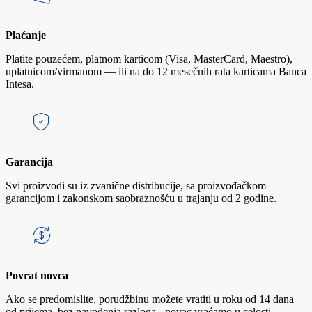
Plaćanje
Platite pouzećem, platnom karticom (Visa, MasterCard, Maestro),
uplatnicom/virmanom — ili na do 12 mesečnih rata karticama Banca
Intesa.
Garancija
Svi proizvodi su iz zvanične distribucije, sa proizvođačkom
garancijom i zakonskom saobraznošću u trajanju od 2 godine.
Povrat novca
Ako se predomislite, porudžbinu možete vratiti u roku od 14 dana
od prijema, bez navođenja razloga - novac vraćamo u celosti.