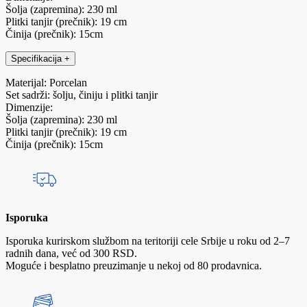
Šolja (zapremina): 230 ml
Plitki tanjir (prečnik): 19 cm
Činija (prečnik): 15cm
Specifikacija
+
Materijal: Porcelan
Set sadrži: šolju, činiju i plitki tanjir
Dimenzije:
Šolja (zapremina): 230 ml
Plitki tanjir (prečnik): 19 cm
Činija (prečnik): 15cm
Isporuka
Isporuka kurirskom službom na teritoriji cele Srbije u roku od 2–7
radnih dana, već od 300 RSD.
Moguće i besplatno preuzimanje u nekoj od 80 prodavnica.