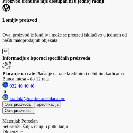
Proizvod trenutno nije dostupan ni u jednoj radnji
Lomljiv proizvod
Ovaj proizvod je lomljiv i može se preuzeti isključivo u jednom od
naših maloprodajnih objekata.
Informacije o isporuci specifičnih proizvoda
Plaćanje na rate
Plaćanje na rate kreditnim i debitnim karticama
Banca intesa - do 12 rata
032 40 40 40
ili
kontakt@market.metalac.com
Opis proizvoda
Specifikacija
Opis proizvoda
-
Materijal: Porcelan
Set sadrži: šolju, činiju i plitki tanjir
Dimenzije: