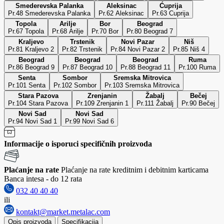
Smederevska Palanka
Aleksinac
Ćuprija
Pr.48 Smederevska Palanka
Pr.62 Aleksinac
Pr.63 Cuprija
Topola
Arilje
Bor
Beograd
Pr.67 Topola
Pr.68 Arilje
Pr.70 Bor
Pr.80 Beograd 7
Kraljevo
Trstenik
Novi Pazar
Niš
Pr.81 Kraljevo 2
Pr.82 Trstenik
Pr.84 Novi Pazar 2
Pr.85 Niš 4
Beograd
Beograd
Beograd
Ruma
Pr.86 Beograd 9
Pr.87 Beograd 10
Pr.88 Beograd 11
Pr.100 Ruma
Senta
Sombor
Sremska Mitrovica
Pr.101 Senta
Pr.102 Sombor
Pr.103 Sremska Mitrovica
Stara Pazova
Zrenjanin
Žabalj
Bečej
Pr.104 Stara Pazova
Pr.109 Zrenjanin 1
Pr.111 Žabalj
Pr.90 Bečej
Novi Sad
Novi Sad
Pr.94 Novi Sad 1
Pr.99 Novi Sad 6
Informacije o isporuci specifičnih proizvoda
Plaćanje na rate
Plaćanje na rate kreditnim i debitnim karticama
Banca intesa - do 12 rata
032 40 40 40
ili
kontakt@market.metalac.com
Opis proizvoda
Specifikacija