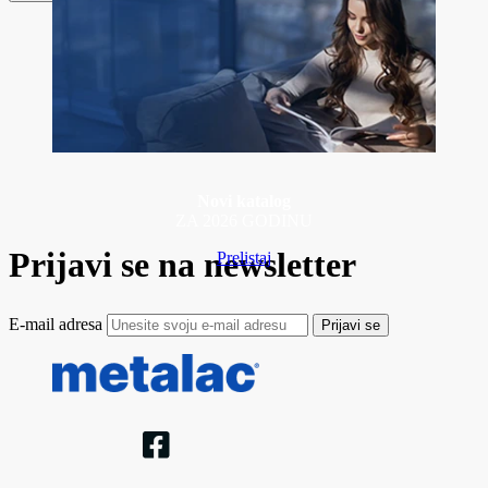
Novi katalog
ZA 2026 GODINU
Prijavi se na newsletter
Prelistaj
E-mail adresa
Prijavi se