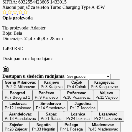
ŠIFRA:
6932554423605
1433015
Xiaomi punjač za telefon Turbo Charging Type A 45W
Opis proizvoda
Tip proizvoda: Adapter
Boja: Bela
Dimenzije: 55,4 x 46,8 x 28 mm
1.490 RSD
Dostupan u maloprodajama
Dostupan u sledećim radnjama
Gornji Milanovac
Kraljevo
Čačak
Kragujevac
Pr.2 G.Milanovac
Pr.3 Kraljevo
Pr.4 Čačak
Pr.5 Kragujevac
Beograd
Pančevo
Požarevac
Valjevo
Pr.7 Beograd 1
Pr.9 Pančevo
Pr.10 Požarevac
Pr.11 Valjevo
Leskovac
Smederevo
Jagodina
Pr.12 Leskovac
Pr.14 Smederevo
Pr.17 Jagodina
Aranđelovac
Šabac
Loznica
Lazarevac
Pr.18 Arandelovac
Pr.21 Šabac
Pr.24 Loznica
Pr.27 Lazarevac
Zaječar
Negotin
Požega
Mladenovac
Pr.28 Zajecar
Pr.33 Negotin
Pr.41 Požega
Pr.43 Mladenovac