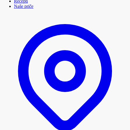
Recepti
Naše priče