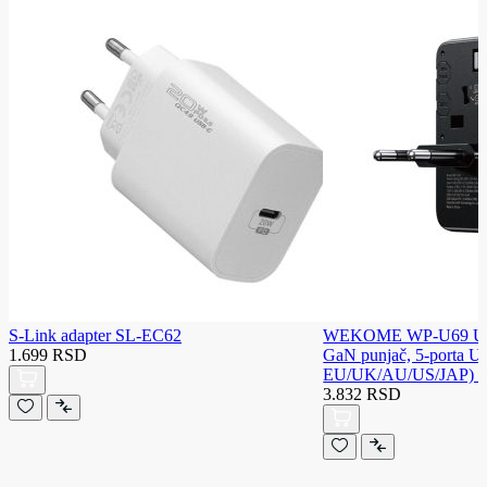
S-Link adapter SL-EC62
WEKOME WP-U69 Unive
1.699 RSD
GaN punjač, 5-porta USB
EU/UK/AU/US/JAP) 35
3.832 RSD