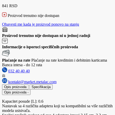
841 RSD
Proizvod trenutno nije dostupan
Obavesti me kada je proizvod ponovo na stanju
Proizvod trenutno nije dostupan ni u jednoj radnji
Informacije o isporuci specifičnih proizvoda
Plaćanje na rate
Plaćanje na rate kreditnim i debitnim karticama
Banca intesa - do 12 rata
032 40 40 40
ili
kontakt@market.metalac.com
Opis proizvoda
Specifikacija
Opis proizvoda
-
Kapacitet posude [L]: 0.6
Nastavak sa 4 različita adaptera koji su kompatibilni sa više različitih
modela usisivača.