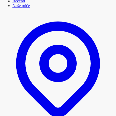
Recepti
Naše priče