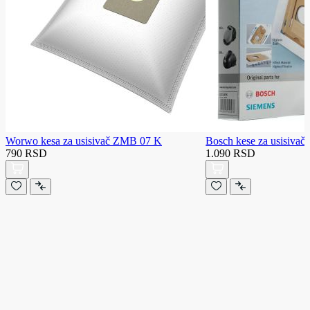
Worwo kesa za usisivač ZMB 07 K
Bosch kese za usisiv
790 RSD
1.090 RSD