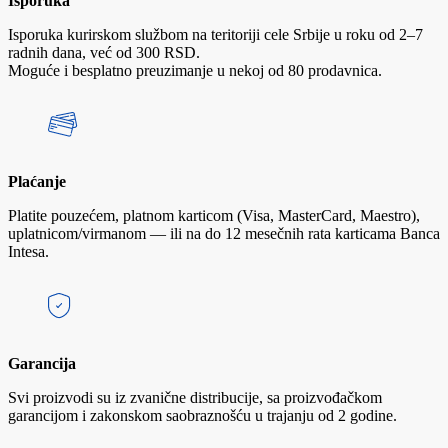
Isporuka
Isporuka kurirskom službom na teritoriji cele Srbije u roku od 2–7
radnih dana, već od 300 RSD.
Moguće i besplatno preuzimanje u nekoj od 80 prodavnica.
Plaćanje
Platite pouzećem, platnom karticom (Visa, MasterCard, Maestro),
uplatnicom/virmanom — ili na do 12 mesečnih rata karticama Banca
Intesa.
Garancija
Svi proizvodi su iz zvanične distribucije, sa proizvođačkom
garancijom i zakonskom saobraznošću u trajanju od 2 godine.