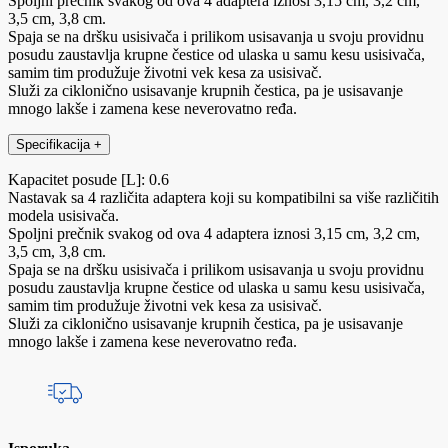
Spoljni prečnik svakog od ova 4 adaptera iznosi 3,15 cm, 3,2 cm,
3,5 cm, 3,8 cm.
Spaja se na dršku usisivača i prilikom usisavanja u svoju providnu
posudu zaustavlja krupne čestice od ulaska u samu kesu usisivača,
samim tim produžuje životni vek kesa za usisivač.
Služi za ciklonično usisavanje krupnih čestica, pa je usisavanje
mnogo lakše i zamena kese neverovatno ređa.
Specifikacija
+
Kapacitet posude [L]: 0.6
Nastavak sa 4 različita adaptera koji su kompatibilni sa više različitih
modela usisivača.
Spoljni prečnik svakog od ova 4 adaptera iznosi 3,15 cm, 3,2 cm,
3,5 cm, 3,8 cm.
Spaja se na dršku usisivača i prilikom usisavanja u svoju providnu
posudu zaustavlja krupne čestice od ulaska u samu kesu usisivača,
samim tim produžuje životni vek kesa za usisivač.
Služi za ciklonično usisavanje krupnih čestica, pa je usisavanje
mnogo lakše i zamena kese neverovatno ređa.