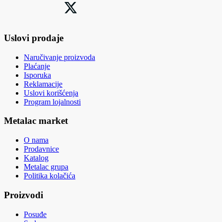
Uslovi prodaje
Naručivanje proizvoda
Plaćanje
Isporuka
Reklamacije
Uslovi korišćenja
Program lojalnosti
Metalac market
O nama
Prodavnice
Katalog
Metalac grupa
Politika kolačića
Proizvodi
Posuđe