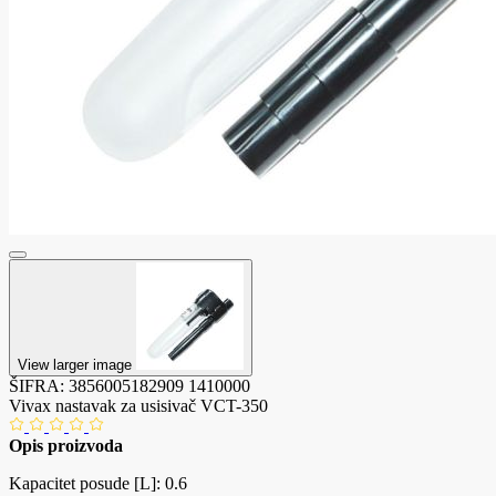
View larger image
ŠIFRA:
3856005182909
1410000
Vivax nastavak za usisivač VCT-350
Opis proizvoda
Kapacitet posude [L]: 0.6