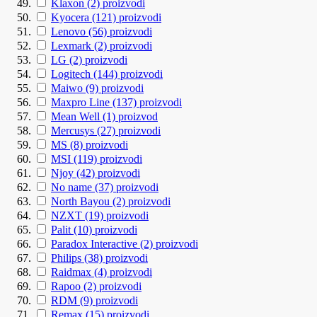
Klaxon
(2)
proizvodi
Kyocera
(121)
proizvodi
Lenovo
(56)
proizvodi
Lexmark
(2)
proizvodi
LG
(2)
proizvodi
Logitech
(144)
proizvodi
Maiwo
(9)
proizvodi
Maxpro Line
(137)
proizvodi
Mean Well
(1)
proizvod
Mercusys
(27)
proizvodi
MS
(8)
proizvodi
MSI
(119)
proizvodi
Njoy
(42)
proizvodi
No name
(37)
proizvodi
North Bayou
(2)
proizvodi
NZXT
(19)
proizvodi
Palit
(10)
proizvodi
Paradox Interactive
(2)
proizvodi
Philips
(38)
proizvodi
Raidmax
(4)
proizvodi
Rapoo
(2)
proizvodi
RDM
(9)
proizvodi
Remax
(15)
proizvodi