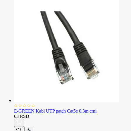
E-GREEN Kabl UTP patch Cat5e 0.3m crni
63 RSD