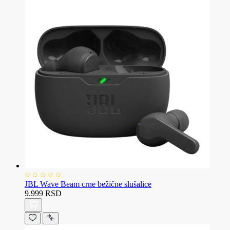
JBL Wave Beam crne bežične slušalice
9.999 RSD