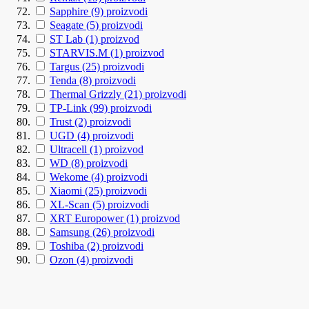
Sapphire
(9)
proizvodi
Seagate
(5)
proizvodi
ST Lab
(1)
proizvod
STARVIS.M
(1)
proizvod
Targus
(25)
proizvodi
Tenda
(8)
proizvodi
Thermal Grizzly
(21)
proizvodi
TP-Link
(99)
proizvodi
Trust
(2)
proizvodi
UGD
(4)
proizvodi
Ultracell
(1)
proizvod
WD
(8)
proizvodi
Wekome
(4)
proizvodi
Xiaomi
(25)
proizvodi
XL-Scan
(5)
proizvodi
XRT Europower
(1)
proizvod
Samsung
(26)
proizvodi
Toshiba
(2)
proizvodi
Ozon
(4)
proizvodi