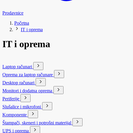
Prodavnice
Početna
IT i oprema
IT i oprema
Laptop računari
Oprema za laptop računare
Desktop računari
Monitori i dodatna oprema
Periferije
Slušalice i mikrofoni
Komponente
Štampači, skeneri i potrošni materijal
UPS i oprema