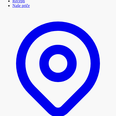
Recepti
Naše priče