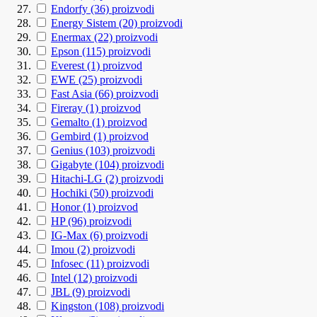
Endorfy
(36)
proizvodi
Energy Sistem
(20)
proizvodi
Enermax
(22)
proizvodi
Epson
(115)
proizvodi
Everest
(1)
proizvod
EWE
(25)
proizvodi
Fast Asia
(66)
proizvodi
Fireray
(1)
proizvod
Gemalto
(1)
proizvod
Gembird
(1)
proizvod
Genius
(103)
proizvodi
Gigabyte
(104)
proizvodi
Hitachi-LG
(2)
proizvodi
Hochiki
(50)
proizvodi
Honor
(1)
proizvod
HP
(96)
proizvodi
IG-Max
(6)
proizvodi
Imou
(2)
proizvodi
Infosec
(11)
proizvodi
Intel
(12)
proizvodi
JBL
(9)
proizvodi
Kingston
(108)
proizvodi