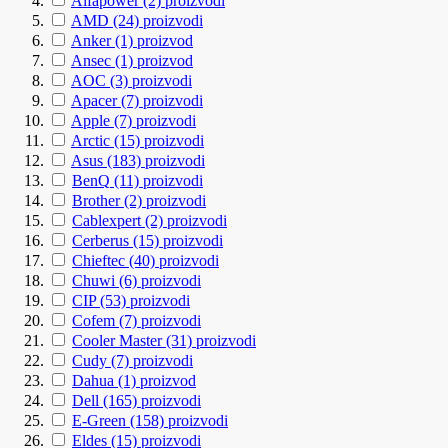
Alfapower
(2)
proizvodi
AMD
(24)
proizvodi
Anker
(1)
proizvod
Ansec
(1)
proizvod
AOC
(3)
proizvodi
Apacer
(7)
proizvodi
Apple
(7)
proizvodi
Arctic
(15)
proizvodi
Asus
(183)
proizvodi
BenQ
(11)
proizvodi
Brother
(2)
proizvodi
Cablexpert
(2)
proizvodi
Cerberus
(15)
proizvodi
Chieftec
(40)
proizvodi
Chuwi
(6)
proizvodi
CIP
(53)
proizvodi
Cofem
(7)
proizvodi
Cooler Master
(31)
proizvodi
Cudy
(7)
proizvodi
Dahua
(1)
proizvod
Dell
(165)
proizvodi
E-Green
(158)
proizvodi
Eldes
(15)
proizvodi