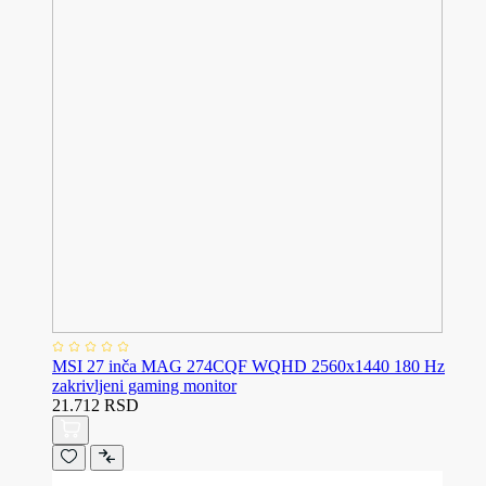
MSI 27 inča MAG 274CQF WQHD 2560x1440 180 Hz
zakrivljeni gaming monitor
21.712 RSD