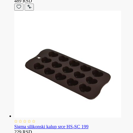
489 RSD
Sigma silikonski kalup srce HS-SC 199
229 RSD