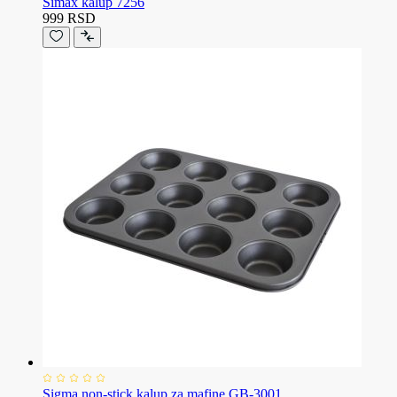
Simax kalup 7256
999 RSD
Sigma non-stick kalup za mafine GB-3001