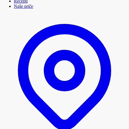
Recepti
Naše priče