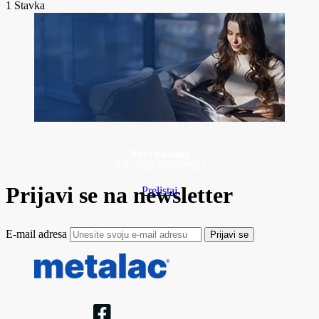
1
Stavka
Novi katalog
ZA 2026 GODINU
Prijavi se na newsletter
Prelistaj
E-mail adresa
Prijavi se