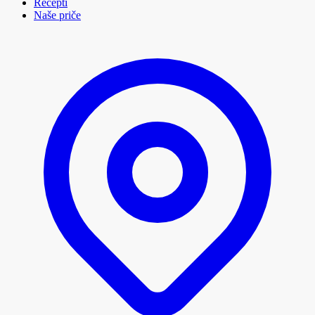
Recepti
Naše priče