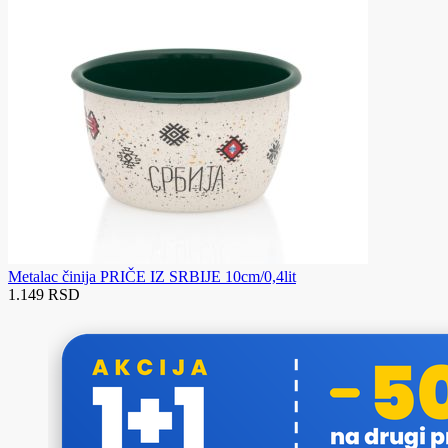
Metalac činija PRIČE IZ SRBIJE 10cm/0,4lit
1.149 RSD