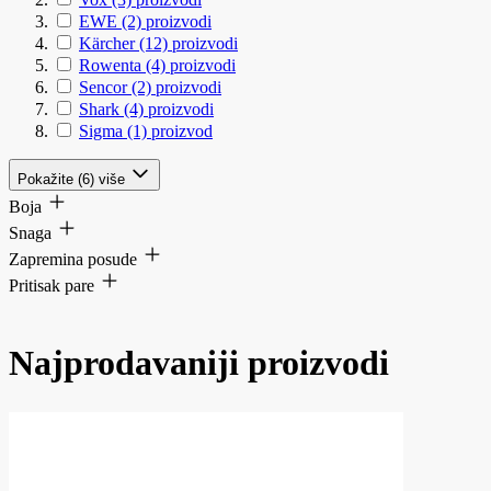
EWE
(2)
proizvodi
Kärcher
(12)
proizvodi
Rowenta
(4)
proizvodi
Sencor
(2)
proizvodi
Shark
(4)
proizvodi
Sigma
(1)
proizvod
Pokažite (6) više
Boja
Snaga
Zapremina posude
Pritisak pare
Najprodavaniji proizvodi