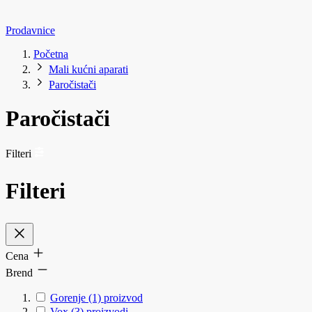
Prodavnice
Početna
Mali kućni aparati
Paročistači
Paročistači
Filteri
Filteri
Cena
Brend
Gorenje
(1)
proizvod
Vox
(3)
proizvodi