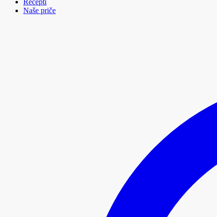
Recepti
Naše priče