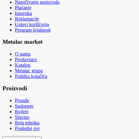
Naručivanje proizvoda
Plaćanje
Isporuka
Reklamacije
Uslovi korišćenja
Program lojalnosti
Metalac market
O nama
Prodavnice
Katalog
Metalac grupa
Politika kolačića
Proizvodi
Posuđe
Sudopere
Bojleri
Slavine
Bela tehnika
Pogledaj sve