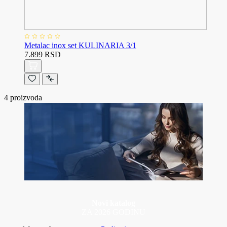
Metalac inox set KULINARIA 3/1
7.899 RSD
4
proizvoda
Novi katalog
ZA 2026 GODINU