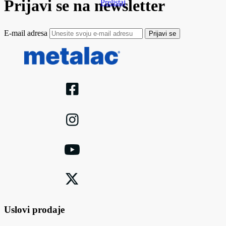
Prijavi se na newsletter
Prelistaj
E-mail adresa
Prijavi se
Uslovi prodaje