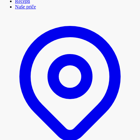
Recepti
Naše priče