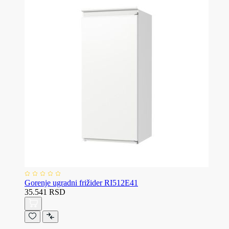
Gorenje ugradni frižider RI512E41
35.541 RSD