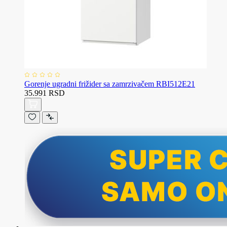
Gorenje ugradni frižider sa zamrzivačem RBI512E21
35.991 RSD