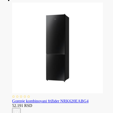
Gorenje kombinovani frižider NRK620EABG4
52.191 RSD