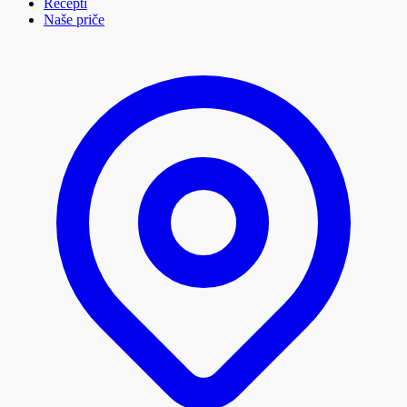
Recepti
Naše priče