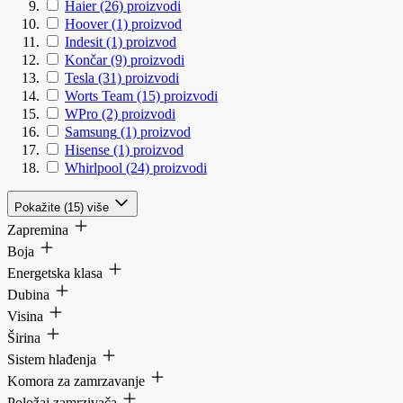
Haier
(26)
proizvodi
Hoover
(1)
proizvod
Indesit
(1)
proizvod
Končar
(9)
proizvodi
Tesla
(31)
proizvodi
Worts Team
(15)
proizvodi
WPro
(2)
proizvodi
Samsung
(1)
proizvod
Hisense
(1)
proizvod
Whirlpool
(24)
proizvodi
Pokažite (15) više
Zapremina
Boja
Energetska klasa
Dubina
Visina
Širina
Sistem hlađenja
Komora za zamrzavanje
Položaj zamrzivača