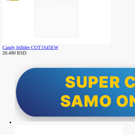
Candy frižider COT1S45EW
20.490 RSD