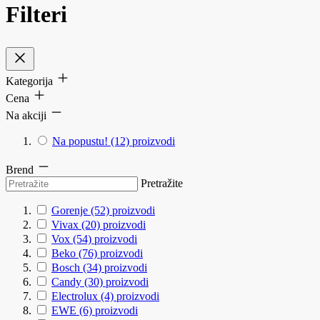
Filteri
Kategorija
Cena
Na akciji
Na popustu!
(12)
proizvodi
Brend
Pretražite
Gorenje
(52)
proizvodi
Vivax
(20)
proizvodi
Vox
(54)
proizvodi
Beko
(76)
proizvodi
Bosch
(34)
proizvodi
Candy
(30)
proizvodi
Electrolux
(4)
proizvodi
EWE
(6)
proizvodi