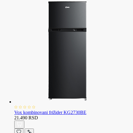
Vox kombinovani frižider KG2730BE
21.490 RSD