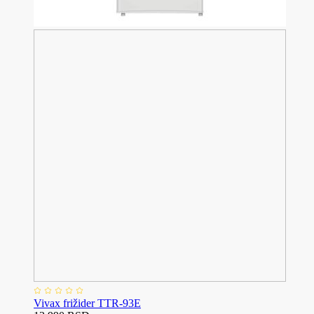
Vivax frižider TTR-93E