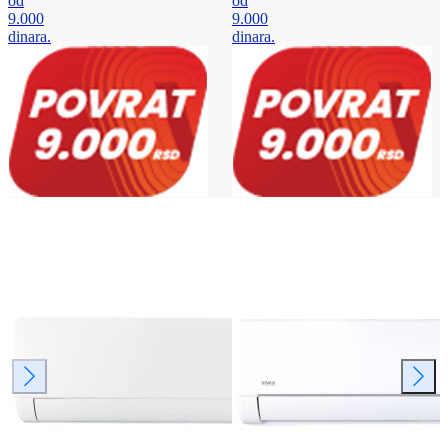
od
od
9.000
9.000
dinara.
dinara.