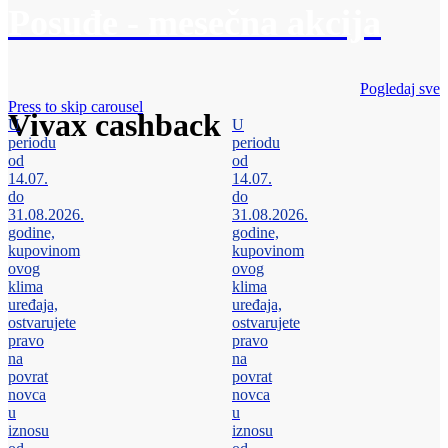
Posuđe - mesečna akcija
Pogledaj sve
Press to skip carousel
Vivax cashback
U
U
periodu
periodu
od
od
14.07.
14.07.
do
do
31.08.2026.
31.08.2026.
godine,
godine,
kupovinom
kupovinom
ovog
ovog
klima
klima
uređaja,
uređaja,
ostvarujete
ostvarujete
pravo
pravo
na
na
povrat
povrat
novca
novca
u
u
iznosu
iznosu