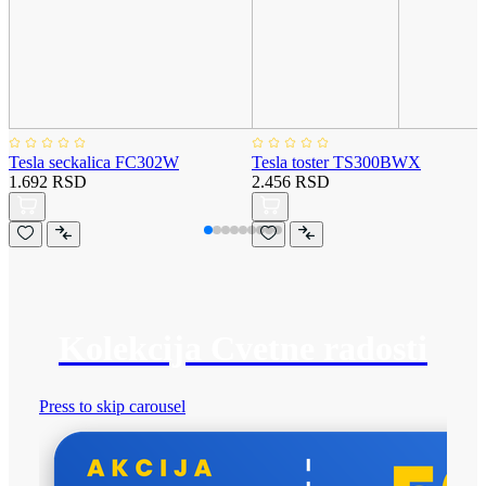
Tesla seckalica FC302W
Tesla toster TS300BWX
1.692 RSD
2.456 RSD
Kolekcija Cvetne radosti
Press to skip carousel