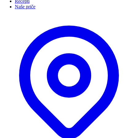
Recepti
Naše priče