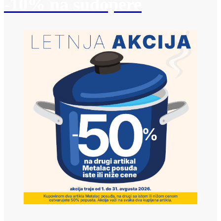
-10% na sudopere