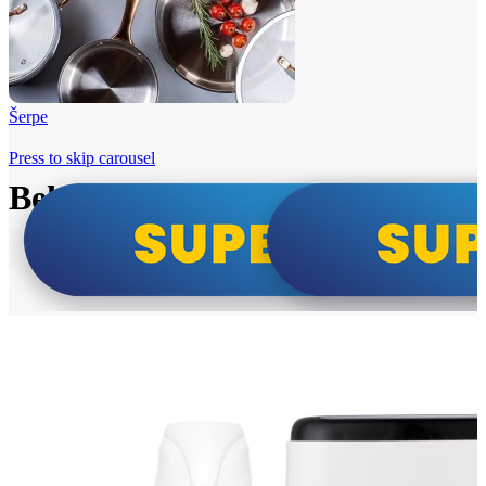
Šerpe
Press to skip carousel
Beko i Tesla super cene