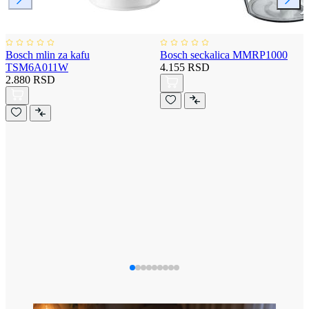
Bosch mlin za kafu
Bosch seckalica MMRP1000
TSM6A011W
4.155 RSD
2.880 RSD