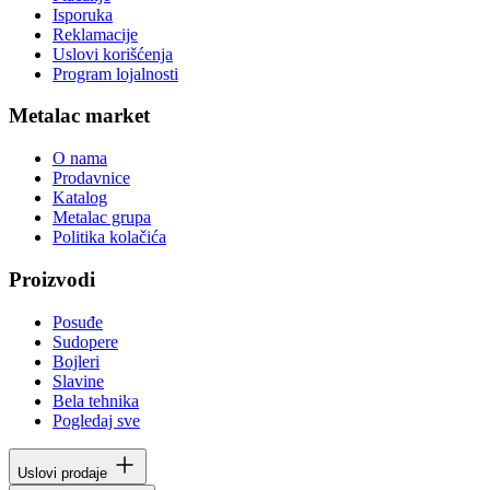
Isporuka
Reklamacije
Uslovi korišćenja
Program lojalnosti
Metalac market
O nama
Prodavnice
Katalog
Metalac grupa
Politika kolačića
Proizvodi
Posuđe
Sudopere
Bojleri
Slavine
Bela tehnika
Pogledaj sve
Uslovi prodaje