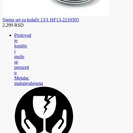
Sigma set za kolače 13/1 HF13-2210305
2.299 RSD
Proizvod
je
lomljiv
i
može
se
preuzeti
u
Metalac
maloprodajama