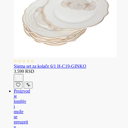
Sigma set za kolače 6/1 H-C19-GINKO
3.599 RSD
Proizvod
je
lomljiv
i
može
se
preuzeti
u