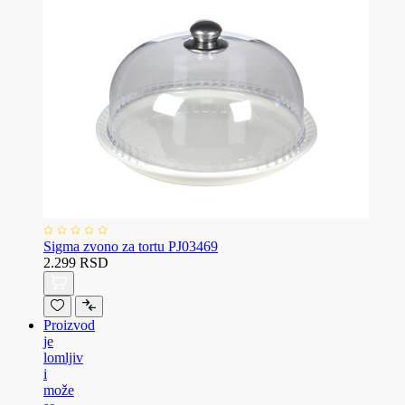
Sigma zvono za tortu PJ03469
2.299 RSD
Proizvod
je
lomljiv
i
može