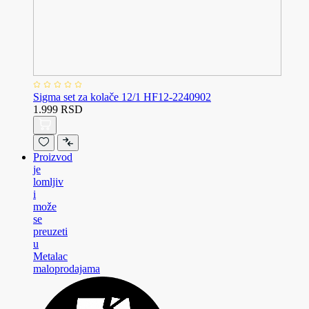
Sigma set za kolače 12/1 HF12-2240902
1.999 RSD
Proizvod
je
lomljiv
i
može
se
preuzeti
u
Metalac
maloprodajama