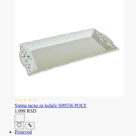
Sigma tacna za kolače S09556 POLY
1.099 RSD
Proizvod