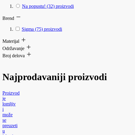
Na popustu!
(32)
proizvodi
Brend
Sigma
(75)
proizvodi
Materijal
Održavanje
Broj delova
Najprodavaniji proizvodi
Proizvod
je
lomljiv
i
može
se
preuzeti
u