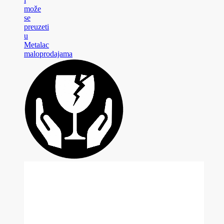
može
se
preuzeti
u
Metalac
maloprodajama