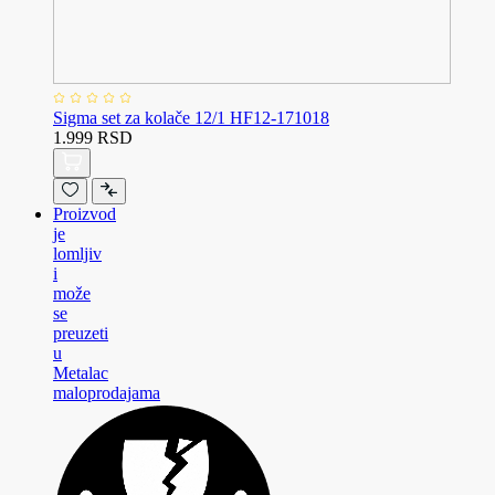
Sigma set za kolače 12/1 HF12-171018
1.999 RSD
Proizvod
je
lomljiv
i
može
se
preuzeti
u
Metalac
maloprodajama