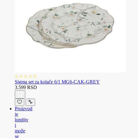
Sigma set za kolače 6/1 MG6-CAK-GREY
3.599 RSD
Proizvod
je
lomljiv
i
može
se