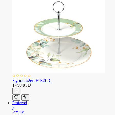
Sigma etažer JH-R2L-C
1.499 RSD
Proizvod
je
lomljiv