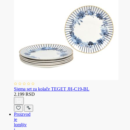
Sigma set za kolače TEGET JH-C19-BL
2.199 RSD
Proizvod
je
lomljiv
i