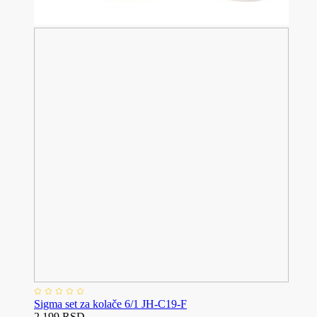
Sigma set za kolače 6/1 JH-C19-F
2.199 RSD