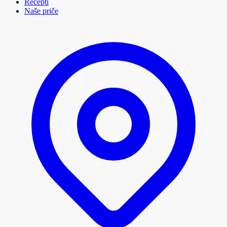
Recepti
Naše priče