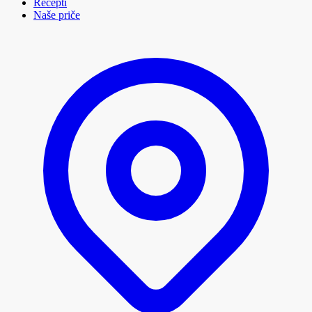
Recepti
Naše priče