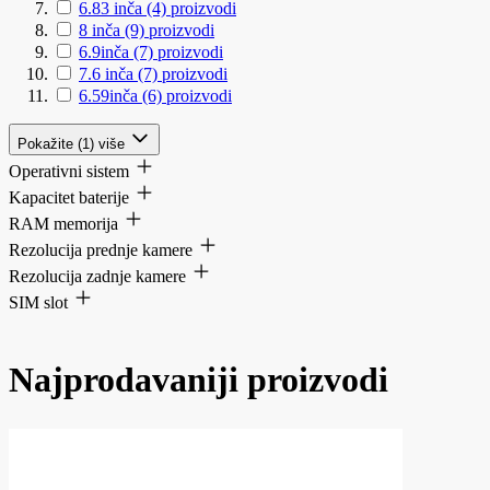
6.83 inča
(4)
proizvodi
8 inča
(9)
proizvodi
6.9inča
(7)
proizvodi
7.6 inča
(7)
proizvodi
6.59inča
(6)
proizvodi
Pokažite (1) više
Operativni sistem
Kapacitet baterije
RAM memorija
Rezolucija prednje kamere
Rezolucija zadnje kamere
SIM slot
Najprodavaniji proizvodi