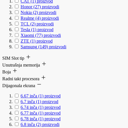
CAT
(1)
proizvod
Honor
(27)
proizvodi
Nokia
(2)
proizvodi
Realme
(4)
proizvodi
TCL
(2)
proizvodi
Tesla
(1)
proizvod
Xiaomi
(77)
proizvodi
ZTE
(1)
proizvod
Samsung
(149)
proizvodi
SIM Slot tip
Unutrašnja memorija
Boja
Radni takt procesora
Dijagonala ekrana
6.67 inča
(1)
proizvod
6.7 inča
(1)
proizvod
6.74 inča
(1)
proizvod
6.77 inča
(1)
proizvod
6.78 inča
(1)
proizvod
6.8 inča
(2)
proizvodi