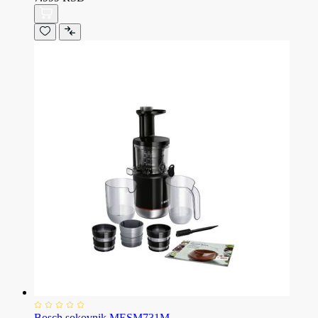
Bosch sokovnik MESM731M