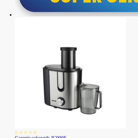
Gorenje sokovnik JC900E