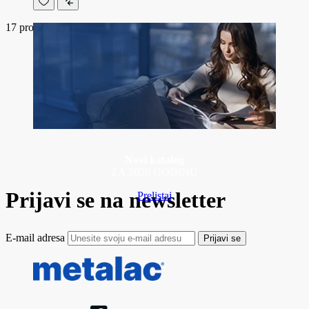
17
proizvoda
Novi katalog
ZA 2026 GODINU
Prijavi se na newsletter
Prelistaj
E-mail adresa
Prijavi se