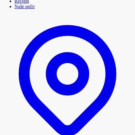
Recepti
Naše priče