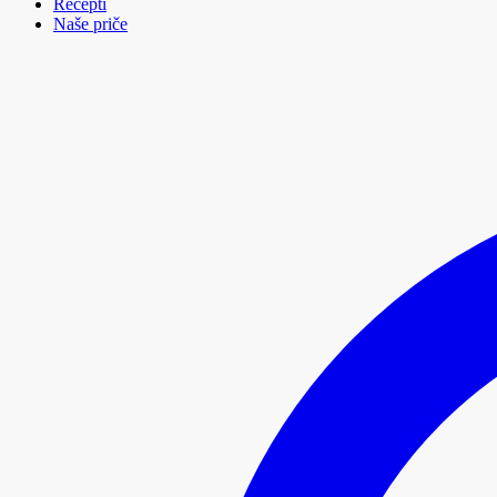
Recepti
Naše priče