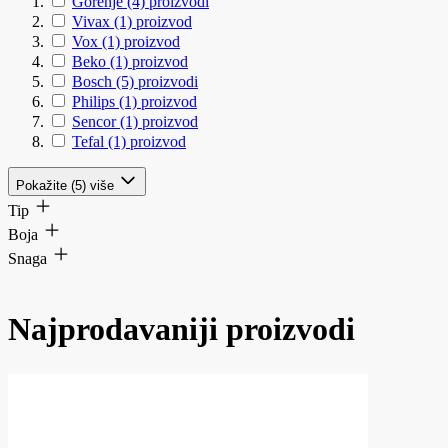
Gorenje
(4)
proizvodi
Vivax
(1)
proizvod
Vox
(1)
proizvod
Beko
(1)
proizvod
Bosch
(5)
proizvodi
Philips
(1)
proizvod
Sencor
(1)
proizvod
Tefal
(1)
proizvod
Pokažite (5) više
Tip
Boja
Snaga
Najprodavaniji proizvodi