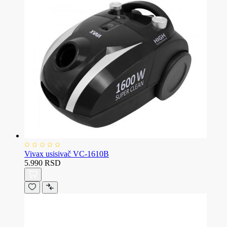
Vivax usisivač VC-1610B
5.990 RSD