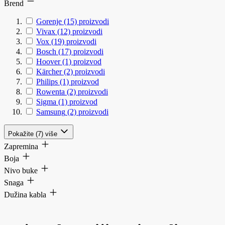
Brend
Gorenje
(15)
proizvodi
Vivax
(12)
proizvodi
Vox
(19)
proizvodi
Bosch
(17)
proizvodi
Hoover
(1)
proizvod
Kärcher
(2)
proizvodi
Philips
(1)
proizvod
Rowenta
(2)
proizvodi
Sigma
(1)
proizvod
Samsung
(2)
proizvodi
Pokažite (7) više
Zapremina
Boja
Nivo buke
Snaga
Dužina kabla