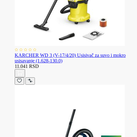
KARCHER WD 3 (V-17/4/20) Usisivač za suvo i mokro
usisavanje (1.628-130.0)
11.041 RSD