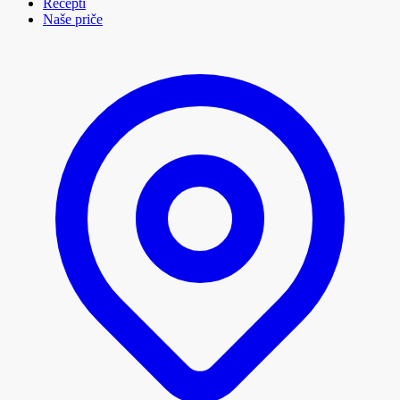
Recepti
Naše priče