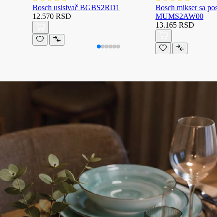
Bosch usisivač BGBS2RD1
Bosch mikser sa p
12.570 RSD
MUMS2AW00
13.165 RSD