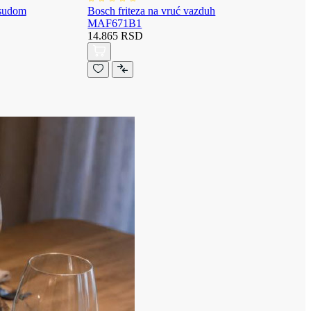
osudom
Bosch friteza na vruć vazduh
MAF671B1
14.865 RSD