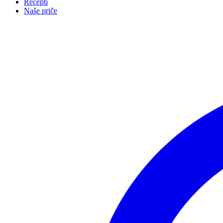
Recepti
Naše priče