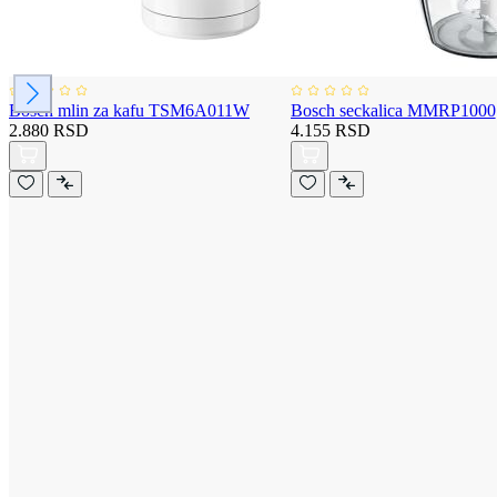
Bosch mlin za kafu TSM6A011W
Bosch seckalica MMRP1000
2.880 RSD
4.155 RSD