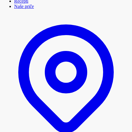
Recepti
Naše priče