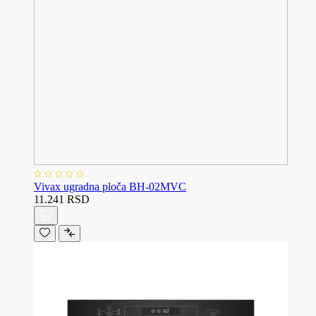
Vivax ugradna ploča BH-02MVC
11.241 RSD