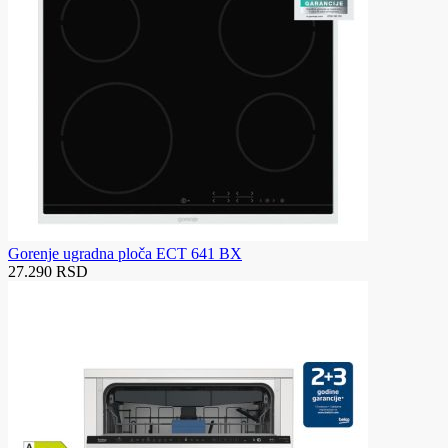
Gorenje ugradna ploča ECT 641 BX
27.290 RSD