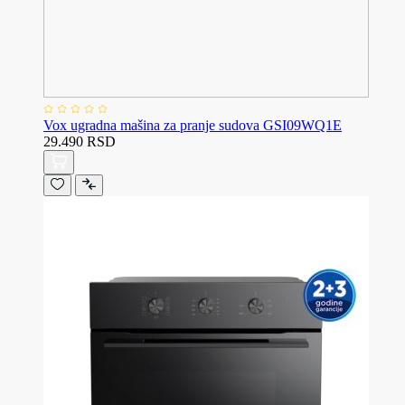
Vox ugradna mašina za pranje sudova GSI09WQ1E
29.490 RSD