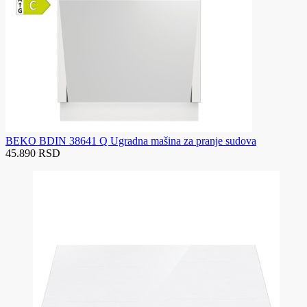
BEKO BDIN 38641 Q Ugradna mašina za pranje sudova
45.890 RSD