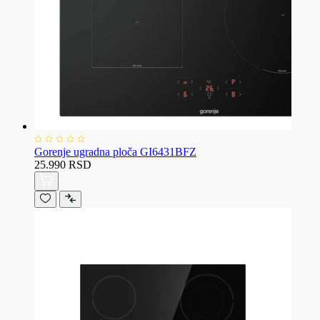
Gorenje ugradna ploča GI6431BFZ
25.990 RSD