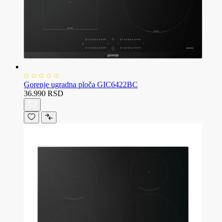
Gorenje ugradna ploča GIC6422BC
36.990 RSD