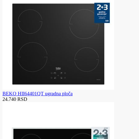
BEKO HII64401QT ugradna ploča
24.740 RSD