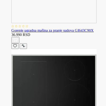
Gorenje ugradna mašina za pranje sudova GI643C90X
36.990 RSD