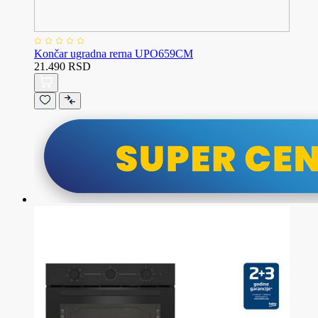
Končar ugradna rerna UPO659CM
21.490 RSD