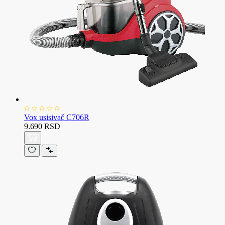
Vox usisivač C706R
9.690 RSD