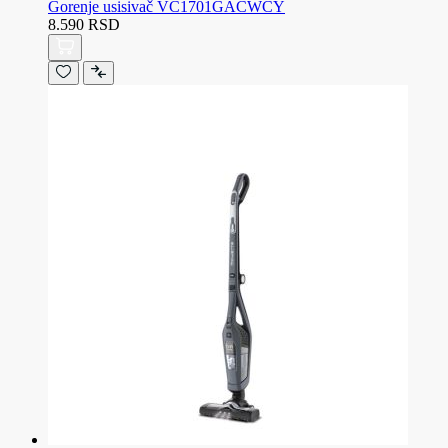
Gorenje usisivač VC1701GACWCY
8.590 RSD