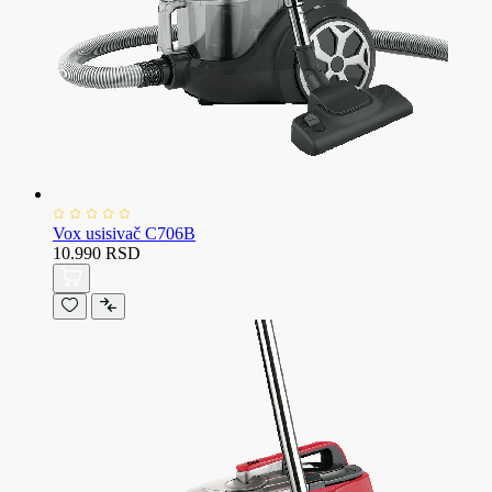
Vox usisivač C706B
10.990 RSD