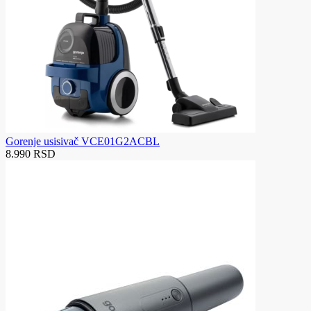
Gorenje usisivač VCE01G2ACBL
8.990 RSD