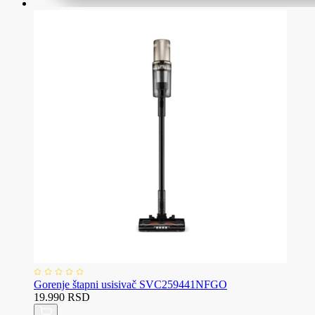
Gorenje štapni usisivač SVC259441NFGO
19.990 RSD