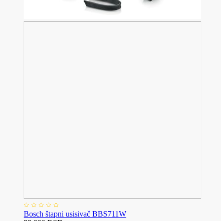
Bosch štapni usisivač BBS711W