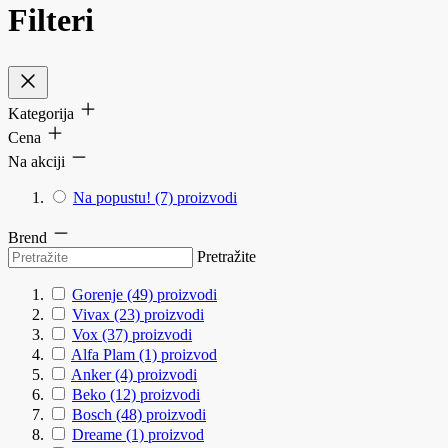
Filteri
Kategorija
Cena
Na akciji
Na popustu!
(7)
proizvodi
Brend
Pretražite
Gorenje
(49)
proizvodi
Vivax
(23)
proizvodi
Vox
(37)
proizvodi
Alfa Plam
(1)
proizvod
Anker
(4)
proizvodi
Beko
(12)
proizvodi
Bosch
(48)
proizvodi
Dreame
(1)
proizvod