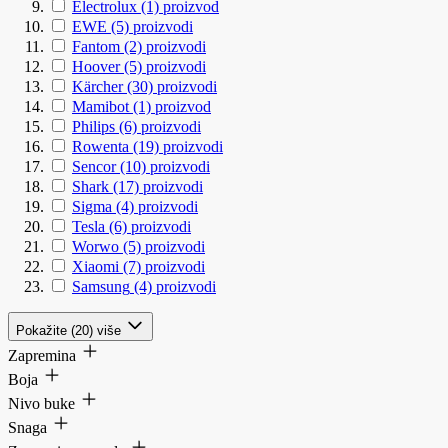
Electrolux
(1)
proizvod
EWE
(5)
proizvodi
Fantom
(2)
proizvodi
Hoover
(5)
proizvodi
Kärcher
(30)
proizvodi
Mamibot
(1)
proizvod
Philips
(6)
proizvodi
Rowenta
(19)
proizvodi
Sencor
(10)
proizvodi
Shark
(17)
proizvodi
Sigma
(4)
proizvodi
Tesla
(6)
proizvodi
Worwo
(5)
proizvodi
Xiaomi
(7)
proizvodi
Samsung
(4)
proizvodi
Pokažite (20) više
Zapremina
Boja
Nivo buke
Snaga