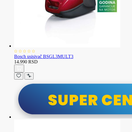
Bosch usisivač BSGL3MULT3
14.990 RSD