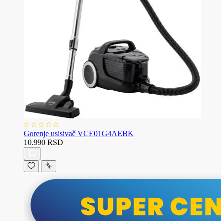
Gorenje usisivač VCE01G4AEBK
10.990 RSD