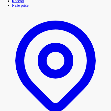
Recepti
Naše priče