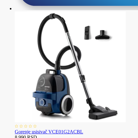
Gorenje usisivač VCE01G2ACBL
8.990 RSD