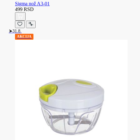
Sigma nož A3-01
499 RSD
1-31.8.
AKCIJA