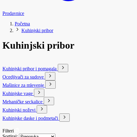
Prodavnice
Početna
Kuhinjski pribor
Kuhinjski pribor
Kuhinjski pribor i pomagala
Ocedjivači za sudove
Mašinice za mlevenje
Kuhinjske vage
Mehaničke seckalice
Kuhinjski noževi
Kuhinjske daske i podmetači
Filteri
Sortiraj: