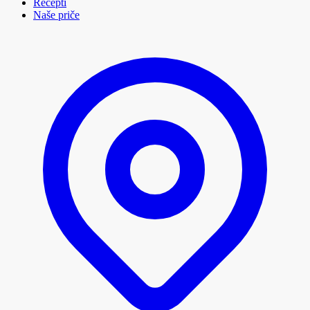
Recepti
Naše priče