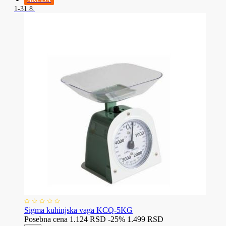
AKCIJA
1-31.8.
Sigma kuhinjska vaga KCQ-5KG
Posebna cena
1.124 RSD
-25%
1.499 RSD