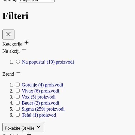
Filteri
Kategorija
Na akciji
Na popustu!
(19)
proizvodi
Brend
Gorenje
(4)
proizvodi
Vivax
(6)
proizvodi
Vox
(5)
proizvodi
Bauer
(2)
proizvodi
Sigma
(259)
proizvodi
Tefal
(1)
proizvod
Pokažite (3) više