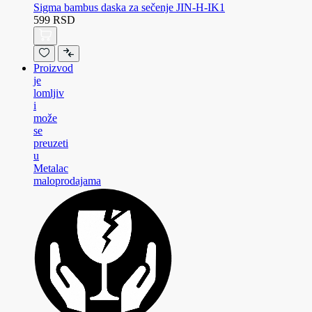
Sigma bambus daska za sečenje JIN-H-IK1
599 RSD
Proizvod
je
lomljiv
i
može
se
preuzeti
u
Metalac
maloprodajama