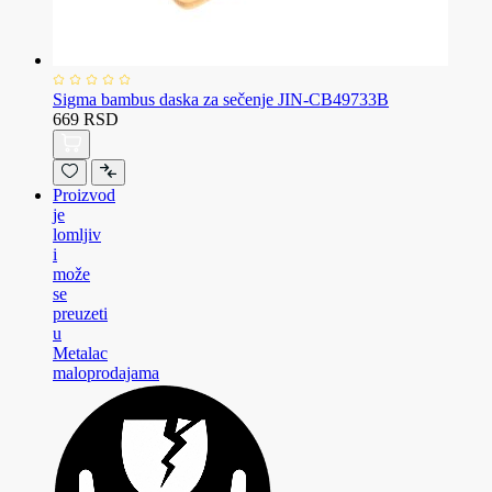
Sigma bambus daska za sečenje JIN-CB49733B
669 RSD
Proizvod
je
lomljiv
i
može
se
preuzeti
u
Metalac
maloprodajama