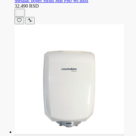
Metalac bojler Sirius MB P80 Wi Inox
32.490 RSD