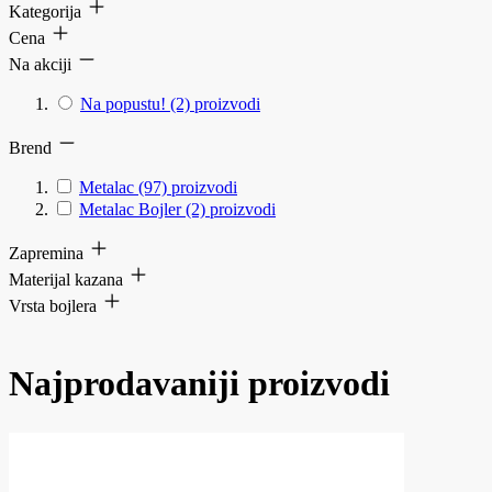
Kategorija
Cena
Na akciji
Na popustu!
(2)
proizvodi
Brend
Metalac
(97)
proizvodi
Metalac Bojler
(2)
proizvodi
Zapremina
Materijal kazana
Vrsta bojlera
Najprodavaniji proizvodi