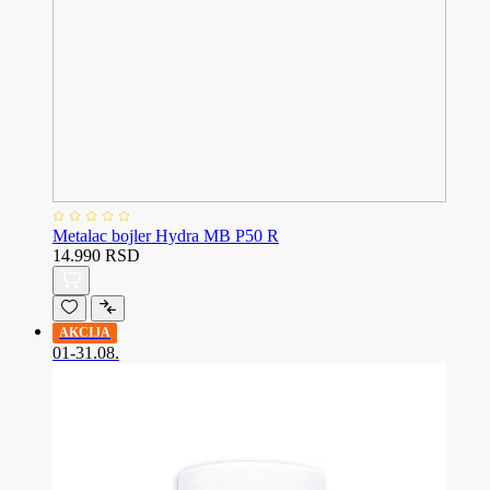
Metalac bojler Hydra MB P50 R
14.990 RSD
AKCIJA
01-31.08.