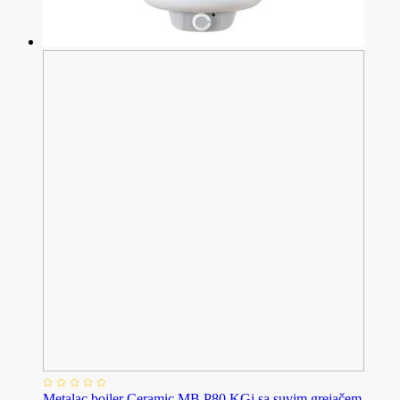
Metalac bojler Ceramic MB P80 KGi sa suvim grejačem