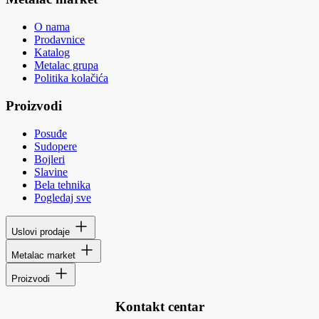
O nama
Prodavnice
Katalog
Metalac grupa
Politika kolačića
Proizvodi
Posuđe
Sudopere
Bojleri
Slavine
Bela tehnika
Pogledaj sve
Uslovi prodaje
Metalac market
Proizvodi
Kontakt centar