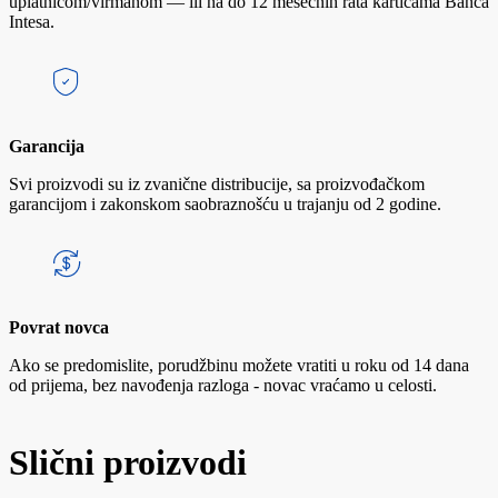
uplatnicom/virmanom — ili na do 12 mesečnih rata karticama Banca
Intesa.
Garancija
Svi proizvodi su iz zvanične distribucije, sa proizvođačkom
garancijom i zakonskom saobraznošću u trajanju od 2 godine.
Povrat novca
Ako se predomislite, porudžbinu možete vratiti u roku od 14 dana
od prijema, bez navođenja razloga - novac vraćamo u celosti.
Slični proizvodi