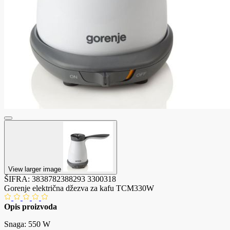
View larger image
ŠIFRA:
3838782388293
3300318
Gorenje električna džezva za kafu TCM330W
Opis proizvoda
Snaga: 550 W