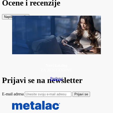
Ocene i recenzije
Napiši recenziju
Novi katalog
ZA 2026 GODINU
Prijavi se na newsletter
Prelistaj
E-mail adresa
Prijavi se