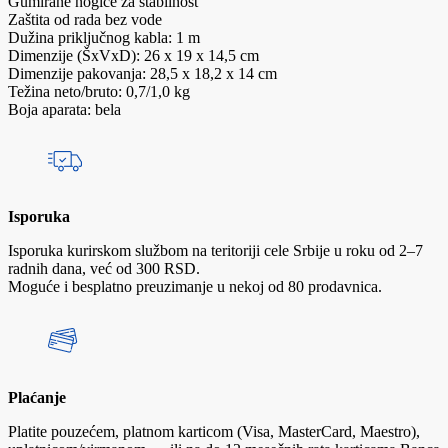
Gumirane nogice za stabilnost
Zaštita od rada bez vode
Dužina priključnog kabla: 1 m
Dimenzije (ŠxVxD): 26 x 19 x 14,5 cm
Dimenzije pakovanja: 28,5 x 18,2 x 14 cm
Težina neto/bruto: 0,7/1,0 kg
Boja aparata: bela
Isporuka
Isporuka kurirskom službom na teritoriji cele Srbije u roku od 2–7
radnih dana, već od 300 RSD.
Moguće i besplatno preuzimanje u nekoj od 80 prodavnica.
Plaćanje
Platite pouzećem, platnom karticom (Visa, MasterCard, Maestro),