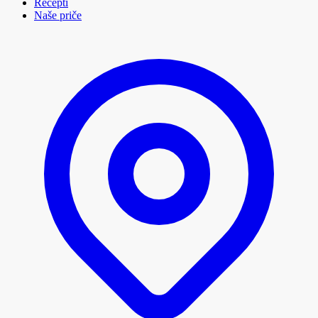
Recepti
Naše priče