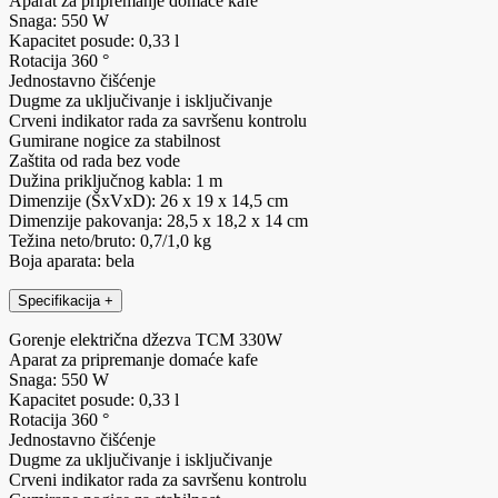
Aparat za pripremanje domaće kafe
Snaga: 550 W
Kapacitet posude: 0,33 l
Rotacija 360 °
Jednostavno čišćenje
Dugme za uključivanje i isključivanje
Crveni indikator rada za savršenu kontrolu
Gumirane nogice za stabilnost
Zaštita od rada bez vode
Dužina priključnog kabla: 1 m
Dimenzije (ŠxVxD): 26 x 19 x 14,5 cm
Dimenzije pakovanja: 28,5 x 18,2 x 14 cm
Težina neto/bruto: 0,7/1,0 kg
Boja aparata: bela
Specifikacija
+
Gorenje električna džezva TCM 330W
Aparat za pripremanje domaće kafe
Snaga: 550 W
Kapacitet posude: 0,33 l
Rotacija 360 °
Jednostavno čišćenje
Dugme za uključivanje i isključivanje
Crveni indikator rada za savršenu kontrolu