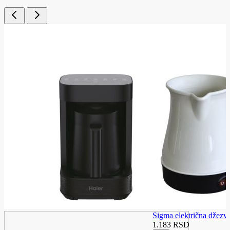
Sigma električna džezv
1.183 RSD