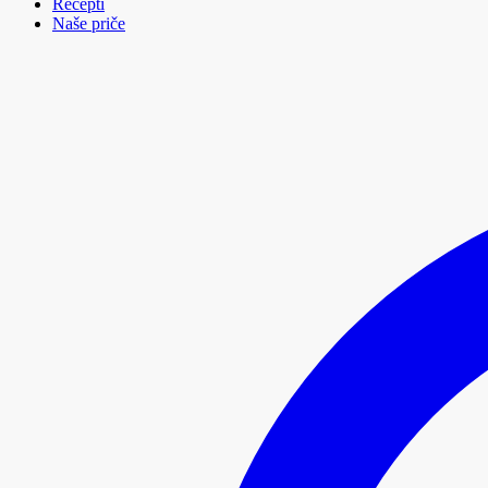
Recepti
Naše priče