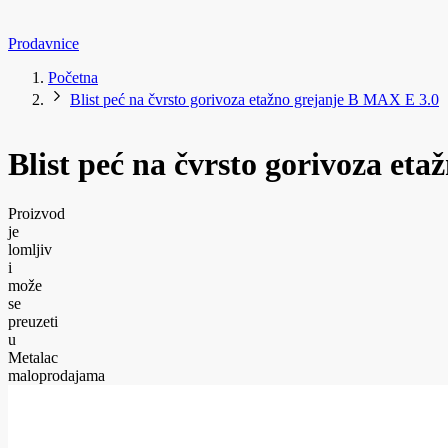
Prodavnice
Početna
Blist peć na čvrsto gorivoza etažno grejanje B MAX E 3.0
Blist peć na čvrsto gorivoza et
Proizvod
je
lomljiv
i
može
se
preuzeti
u
Metalac
maloprodajama