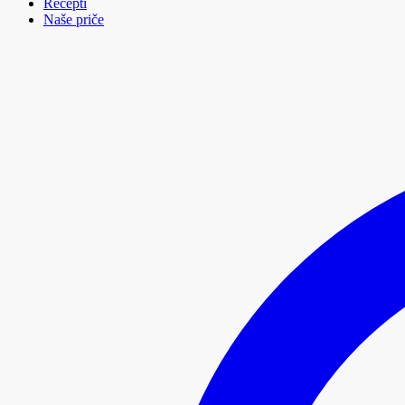
Recepti
Naše priče