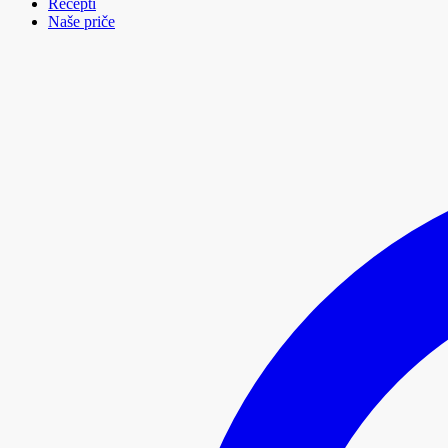
Recepti
Naše priče